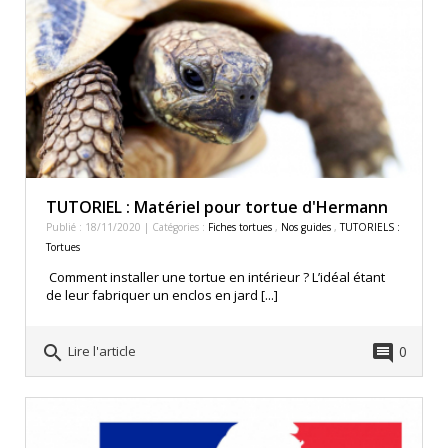
TUTORIEL : Matériel pour tortue d'Hermann
Publié : 18/11/2020 | Catégories :
Fiches tortues
,
Nos guides
,
TUTORIELS :
Tortues
Comment installer une tortue en intérieur ? L’idéal étant
de leur fabriquer un enclos en jard [...]
search
comment
0
Lire l'article