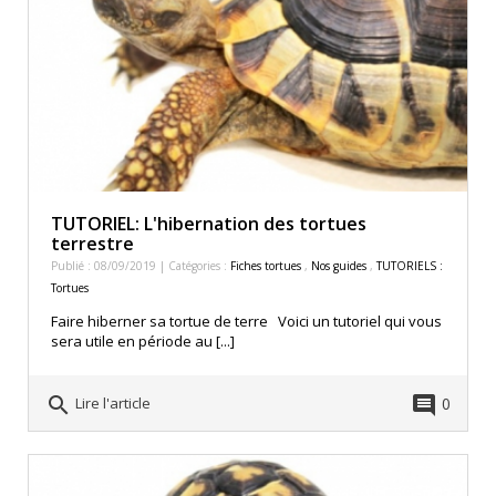
TUTORIEL: L'hibernation des tortues
terrestre
Publié : 08/09/2019 | Catégories :
Fiches tortues
,
Nos guides
,
TUTORIELS :
Tortues
Faire hiberner sa tortue de terre Voici un tutoriel qui vous
sera utile en période au [...]
search
comment
0
Lire l'article