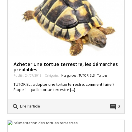
Acheter une tortue terrestre, les démarches
préalables
Publié : 24/07/2019 | Catégories :
Nos guides
,
TUTORIELS : Tortues
TUTORIEL : adopter une tortue terrestre, comment faire ?
Étape 1 : quelle tortue terrestre [...]
search
comment
0
Lire l'article