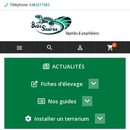
Téléphone:
0482317265
0



shopping_cart
ACTUALITÉS
keyboard_arrow_down
Fiches d'élevage
keyboard_arrow_down
Nos guides
keyboard_arrow_down
Installer un terrarium