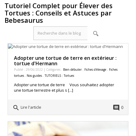
Tutoriel Complet pour Élever des
Tortues : Conseils et Astuces par
Bebesaurus
Adopter une tortue de terre en extérieur :
tortue d'Hermann
Publié : 29/06/2022 | Catégories :
Bien débuter
,
Fiches d'élevage
,
Fiches
tortues
,
Nos guides
,
TUTORIELS : Tortues
Adopter une tortue de terre Vous souhaitez adopter
une tortue terrestre et plus s [...]
search
comment
0
Lire l'article