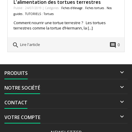
L'alimentation des tortues terrestres
Publié : 24/07/2019 | Catégories :
Fiches d'élevage
,
Fiches tortues
,
Nos
guides
,
TUTORIELS : Tortues
Comment nourrir une tortue terrestre ? Les tortues
terrestres comme la tortue d’Hermann, la [...]
search
comment
0
Lire l'article

PRODUITS

NOTRE SOCIÉTÉ

CONTACT

VOTRE COMPTE