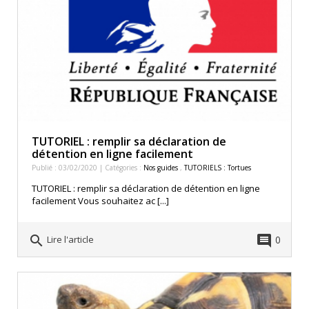
TUTORIEL : remplir sa déclaration de
détention en ligne facilement
Publié : 03/02/2020 | Catégories :
Nos guides
,
TUTORIELS : Tortues
TUTORIEL : remplir sa déclaration de détention en ligne
facilement Vous souhaitez ac [...]
search
comment
0
Lire l'article