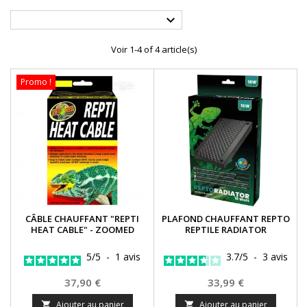

Voir 1-4 of 4 article(s)
Promo !
CÂBLE CHAUFFANT "REPTI
PLAFOND CHAUFFANT REPTO
HEAT CABLE" - ZOOMED
REPTILE RADIATOR
5
/
5
-
1
avis
3.7
/
5
-
3
avis
Prix
Prix
37,90 €
33,99 €
Ajouter au panier
Ajouter au panier

