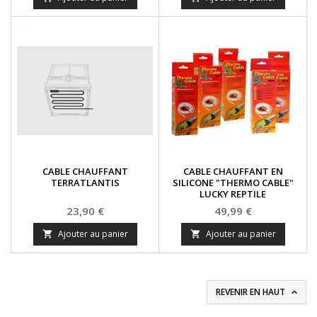
CABLE CHAUFFANT
CABLE CHAUFFANT EN
TERRATLANTIS
SILICONE "THERMO CABLE"
LUCKY REPTILE
Prix
Prix
23,90 €
49,99 €
Ajouter au panier
Ajouter au panier


REVENIR EN HAUT
