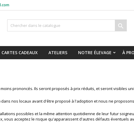
l.com

CARTES CADEAUX
ATELIERS
NOTRE ÉLEVAGE
À PR
 moins prononcés. Ils seront proposés à prix réduits, et seront visibles 
) dans nos locaux avant d'être proposé à l'adoption et nous ne proposons
allations possibles et la même attention quotidienne de leur futur soigne
x, vous acceptez le risque qu'apparaissent d'autres défauts éventuels ave