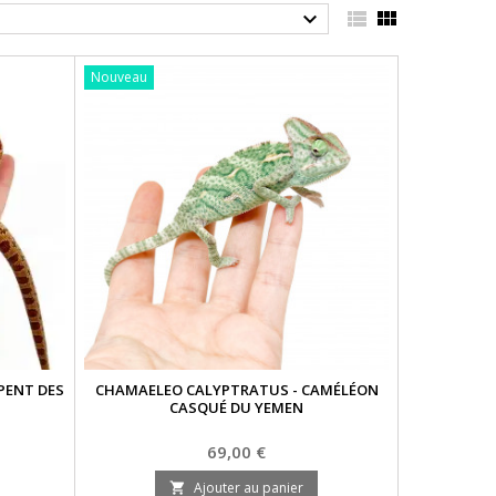



Nouveau
PENT DES
CHAMAELEO CALYPTRATUS - CAMÉLÉON
CASQUÉ DU YEMEN
Prix
69,00 €
Ajouter au panier
