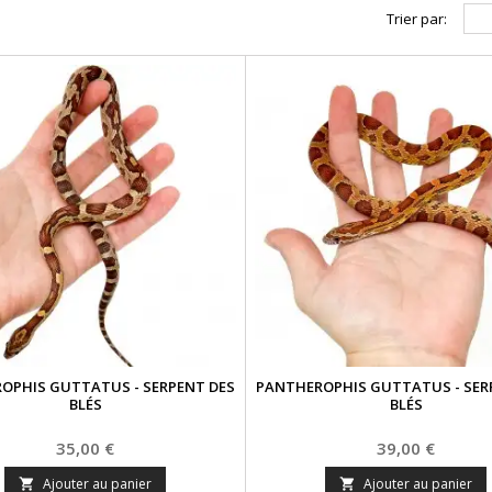
Trier par:
OPHIS GUTTATUS - SERPENT DES
PANTHEROPHIS GUTTATUS - SER
BLÉS
BLÉS
Prix
Prix
35,00 €
39,00 €
Ajouter au panier
Ajouter au panier

