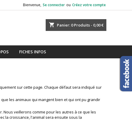
Bienvenue,
Se connecter
ou
Créez votre compte
shopping_cart
Panier:
0
Produits - 0,00 €
OPOS
FICHES INFOS
uniquement sur cette page. Chaque défaut sera indiqué sur
 que les animaux qui mangent bien et qui ont pu grandir
ur. Nous veillerons comme pour les autres à ce que les
c la croissance, l'animal sera ensuite sous la