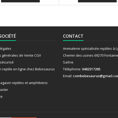
SOCIÉTÉ
CONTACT
légales
Animalerie spécialisée reptiles à 
s générales de Vente CGV
Chemin des usines 69270 Fontaine
sécurisé
Saône
n reptile en ligne chez Bebesaurus
Téléphone:
0482317265
Email:
combebesaurus@gmail.c
agasin reptiles et amphibiens
acter
te