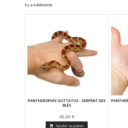
Il y a 4 éléments
PANTHEROPHIS GUTTATUS - SERPENT DES
PANTHER
BLÉS
Prix
45,00 €
Ajouter au panier
