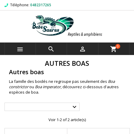
Téléphone:
0482317265
0



shopping_cart
AUTRES BOAS
Autres boas
La famille des boidés ne regroupe pas seulement des
Boa
constrictor
ou
Boa imperator
, découvrez ci-dessous d'autres
espèces de boa.

Voir 1-2 of 2 article(s)