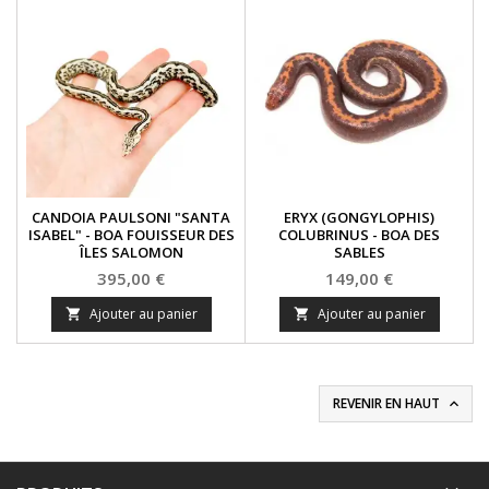
CANDOIA PAULSONI "SANTA
ERYX (GONGYLOPHIS)
ISABEL" - BOA FOUISSEUR DES
COLUBRINUS - BOA DES
ÎLES SALOMON
SABLES
Prix
Prix
395,00 €
149,00 €
Ajouter au panier
Ajouter au panier


REVENIR EN HAUT
