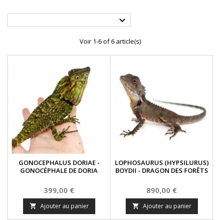

Voir 1-6 of 6 article(s)
GONOCEPHALUS DORIAE -
LOPHOSAURUS (HYPSILURUS)
GONOCÉPHALE DE DORIA
BOYDII - DRAGON DES FORÊTS
Prix
Prix
399,00 €
890,00 €
Ajouter au panier
Ajouter au panier

