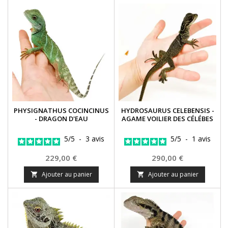
PHYSIGNATHUS COCINCINUS
HYDROSAURUS CELEBENSIS -
- DRAGON D'EAU
AGAME VOILIER DES CÉLÉBES
5
/
5
-
3
avis
5
/
5
-
1
avis
Prix
Prix
229,00 €
290,00 €
Ajouter au panier
Ajouter au panier

