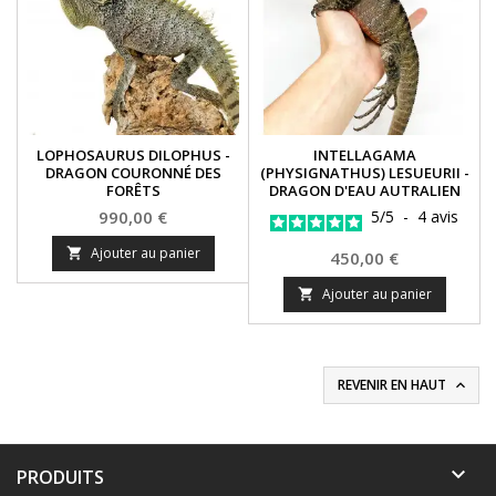
LOPHOSAURUS DILOPHUS -
INTELLAGAMA
DRAGON COURONNÉ DES
(PHYSIGNATHUS) LESUEURII -
FORÊTS
DRAGON D'EAU AUTRALIEN
Prix
990,00 €
5
/
5
-
4
avis
Ajouter au panier

Prix
450,00 €
Ajouter au panier

REVENIR EN HAUT


PRODUITS