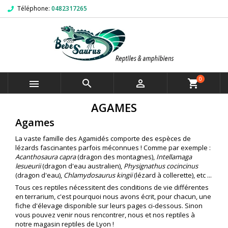
Téléphone:
0482317265
0



shopping_cart
AGAMES
Agames
La vaste famille des Agamidés comporte des espèces de
lézards fascinantes parfois méconnues ! Comme par exemple :
Acanthosaura capra
(dragon des montagnes),
Intellamaga
lesueurii
(dragon d'eau australien),
Physignathus cocincinus
(dragon d'eau),
Chlamydosaurus kingii
(lézard à collerette), etc ...
Tous ces reptiles nécessitent des conditions de vie différentes
en terrarium, c'est pourquoi nous avons écrit, pour chacun, une
fiche d'élevage disponible sur leurs pages ci-dessous. Sinon
vous pouvez venir nous rencontrer, nous et nos reptiles à
notre magasin reptiles de Lyon !