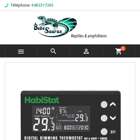
Téléphone:
0482317265
0



shopping_cart