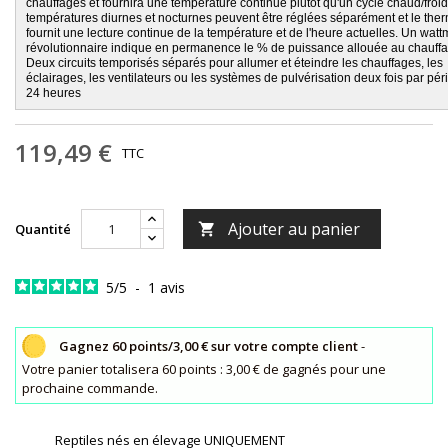
chauffages et fournira une température continue plutôt qu'un cycle chaud/froid
températures diurnes et nocturnes peuvent être réglées séparément et le ther
fournit une lecture continue de la température et de l'heure actuelles. Un watt
révolutionnaire indique en permanence le % de puissance allouée au chauffa
Deux circuits temporisés séparés pour allumer et éteindre les chauffages, les
éclairages, les ventilateurs ou les systèmes de pulvérisation deux fois par pé
24 heures
119,49 €
TTC
Ajouter au panier
Quantité

5
/
5
-
1
avis
Gagnez 60 points/3,00 € sur votre compte client
-
Votre panier totalisera 60 points : 3,00 € de gagnés pour une
prochaine commande.
Reptiles nés en élevage UNIQUEMENT