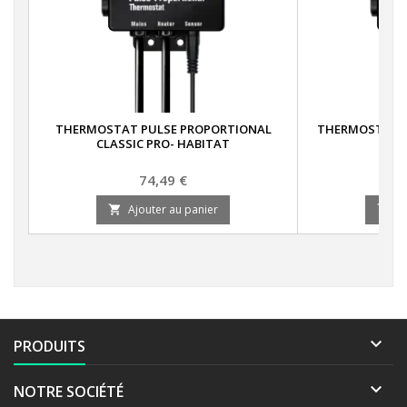
THERMOSTAT PULSE PROPORTIONAL
THERMOSTAT M
CLASSIC PRO- HABITAT
Prix
74,49 €
Ajouter au panier
A



PRODUITS

NOTRE SOCIÉTÉ