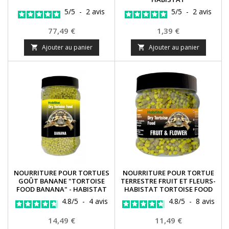
5
/
5
-
2
avis
5
/
5
-
2
avis
Prix
Prix
77,49 €
1,39 €
Ajouter au panier
Ajouter au panier


NOURRITURE POUR TORTUES
NOURRITURE POUR TORTUE
GOÛT BANANE "TORTOISE
TERRESTRE FRUIT ET FLEURS-
FOOD BANANA" - HABISTAT
HABISTAT TORTOISE FOOD
4.8
/
5
-
4
avis
4.8
/
5
-
8
avis
Prix
Prix
14,49 €
11,49 €