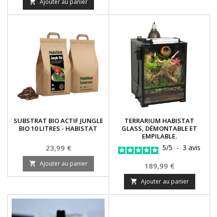
Ajouter au panier

SUBSTRAT BIO ACTIF JUNGLE
TERRARIUM HABISTAT
BIO 10 LITRES - HABISTAT
GLASS, DÉMONTABLE ET
EMPILABLE.
Prix
23,99 €
5
/
5
-
3
avis
Ajouter au panier

Prix
189,99 €
Ajouter au panier
