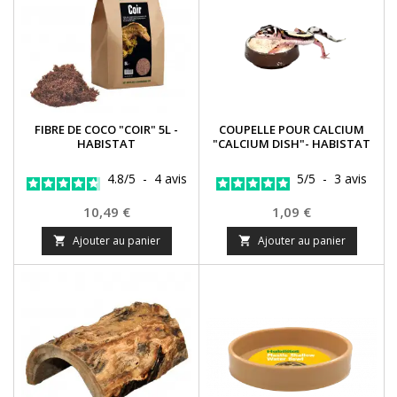
FIBRE DE COCO "COIR" 5L -
COUPELLE POUR CALCIUM
HABISTAT
"CALCIUM DISH"- HABISTAT
4.8
/
5
-
4
avis
5
/
5
-
3
avis
Prix
Prix
10,49 €
1,09 €
Ajouter au panier
Ajouter au panier

