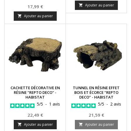
Ajouter au panier

Prix
17,99 €
Ajouter au panier

CACHETTE DÉCORATIVE EN
TUNNEL EN RÉSINE EFFET
RÉSINE "REPTO DECO" -
BOIS ET ÉCORCE "REPTO
HABISTAT
DECO" - HABISTAT
5
/
5
-
1
avis
5
/
5
-
2
avis
Prix
Prix
22,49 €
21,59 €
Ajouter au panier
Ajouter au panier

