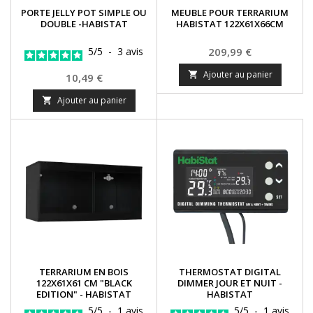
PORTE JELLY POT SIMPLE OU
MEUBLE POUR TERRARIUM
DOUBLE -HABISTAT
HABISTAT 122X61X66CM
Prix
5
/
5
-
3
avis
209,99 €
Ajouter au panier

Prix
10,49 €
Ajouter au panier

TERRARIUM EN BOIS
THERMOSTAT DIGITAL
122X61X61 CM "BLACK
DIMMER JOUR ET NUIT -
EDITION" - HABISTAT
HABISTAT
5
/
5
-
1
avis
5
/
5
-
1
avis