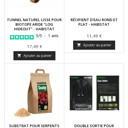
TUNNEL NATUREL LISSE POUR
RÉCIPIENT D'EAU ROND ET
BIOTOPE ARIDE "LOG
PLAT - HABISTAT
HIDEOUT" - HABISTAT
Prix
5
/
5
-
1
avis
11,49 €
Ajouter au panier

Prix
17,49 €
Ajouter au panier

SUBSTRAT POUR SERPENTS
DOUBLE SORTIE POUR