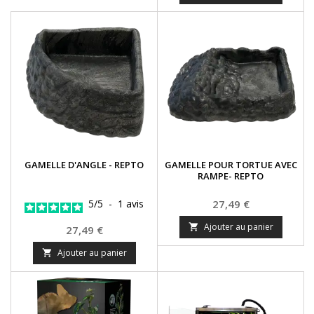
GAMELLE D'ANGLE - REPTO
GAMELLE POUR TORTUE AVEC
RAMPE- REPTO
Prix
5
/
5
-
1
avis
27,49 €
Ajouter au panier

Prix
27,49 €
Ajouter au panier
