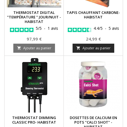
THERMOSTAT DIGITAL
TAPIS CHAUFFANT CARBONE-
"TEMPÉRATURE " JOUR/NUIT -
HABISTAT
HABISTAT
5
/
5
-
1
avis
4.4
/
5
-
5
avis
Prix
Prix
97,99 €
24,99 €
Ajouter au panier
Ajouter au panier


THERMOSTAT DIMMING
DOSETTES DE CALCIUM EN
CLASSIC PRO- HABISTAT
POTS "CALCI SHOT" -
HABISTAT