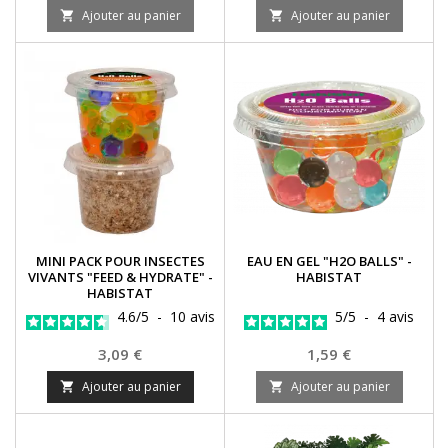
Ajouter au panier
Ajouter au panier


MINI PACK POUR INSECTES
EAU EN GEL "H2O BALLS" -
VIVANTS "FEED & HYDRATE" -
HABISTAT
HABISTAT
4.6
/
5
-
10
avis
5
/
5
-
4
avis
Prix
Prix
3,09 €
1,59 €
Ajouter au panier
Ajouter au panier

