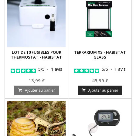
LOT DE 10 FUSIBLES POUR
TERRARIUM XS - HABISTAT
THERMOSTAT - HABISTAT
GLASS
5
/
5
-
1
avis
5
/
5
-
1
avis
Prix
Prix
13,99 €
45,99 €
Ajouter au panier
Ajouter au panier

