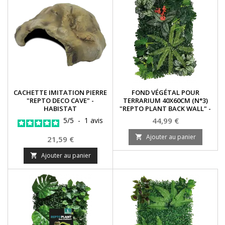
CACHETTE IMITATION PIERRE
FOND VÉGÉTAL POUR
"REPTO DECO CAVE" -
TERRARIUM 40X60CM (N°3)
HABISTAT
"REPTO PLANT BACK WALL" -
HABISTAT
Prix
5
/
5
-
1
avis
44,99 €
Ajouter au panier

Prix
21,59 €
Ajouter au panier
