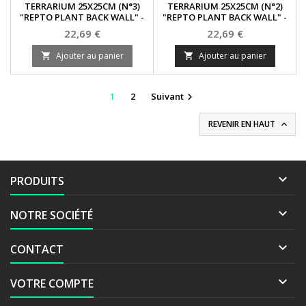
TERRARIUM 25X25CM (N°3)
TERRARIUM 25X25CM (N°2)
"REPTO PLANT BACK WALL" -
"REPTO PLANT BACK WALL" -
HABISTAT
HABISTAT
Prix
Prix
22,69 €
22,69 €
Ajouter au panier
Ajouter au panier


1
2
Suivant

REVENIR EN HAUT


PRODUITS

NOTRE SOCIÉTÉ

CONTACT

VOTRE COMPTE