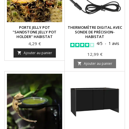
PORTE JELLY POT
THERMOMÈTRE DIGITAL AVEC
"SANDSTONE JELLY POT
SONDE DE PRÉCISION-
HOLDER" HABISTAT
HABISTAT
Prix
4,29 €
4
/
5
-
1
avis
Ajouter au panier

Prix
12,99 €
Ajouter au panier
