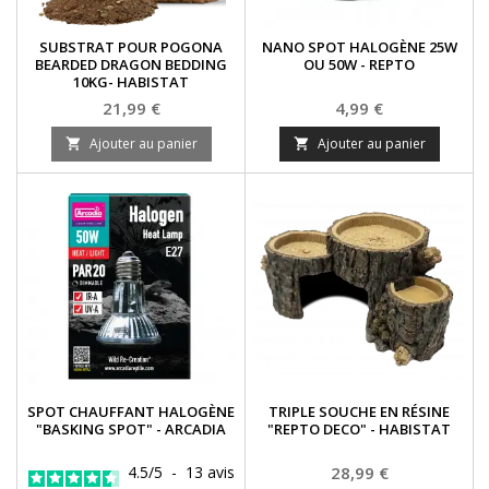
SUBSTRAT POUR POGONA
NANO SPOT HALOGÈNE 25W
BEARDED DRAGON BEDDING
OU 50W - REPTO
10KG- HABISTAT
Prix
Prix
21,99 €
4,99 €
Ajouter au panier
Ajouter au panier


SPOT CHAUFFANT HALOGÈNE
TRIPLE SOUCHE EN RÉSINE
"BASKING SPOT" - ARCADIA
"REPTO DECO" - HABISTAT
Prix
4.5
/
5
-
13
avis
28,99 €