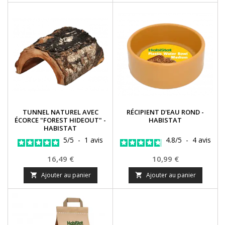
TUNNEL NATUREL AVEC
RÉCIPIENT D'EAU ROND -
ÉCORCE "FOREST HIDEOUT" -
HABISTAT
HABISTAT
5
/
5
-
1
avis
4.8
/
5
-
4
avis
Prix
Prix
16,49 €
10,99 €
Ajouter au panier
Ajouter au panier

