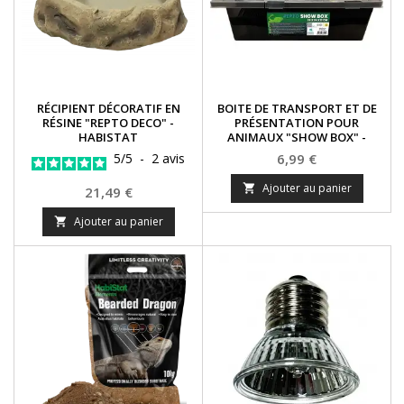
RÉCIPIENT DÉCORATIF EN
BOITE DE TRANSPORT ET DE
RÉSINE "REPTO DECO" -
PRÉSENTATION POUR
HABISTAT
ANIMAUX "SHOW BOX" -
REPTO
Prix
5
/
5
-
2
avis
6,99 €
Ajouter au panier

Prix
21,49 €
Ajouter au panier
