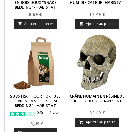
EN BOIS DOUX "SNAKE
HUMIDIFICATEUR -HABISTAT
BEDDING" - HABISTAT
Prix
Prix
8,69 €
17,49 €
Ajouter au panier
Ajouter au panier


SUBSTRAT POUR TORTUES
CRÂNE HUMAIN EN RÉSINE XL
TERRESTRES "TORTOISE
"REPTO DECO" - HABISTAT
BEDDING" - HABISTAT
Prix
3
/
5
-
1
avis
32,49 €
Ajouter au panier

Prix
15,49 €