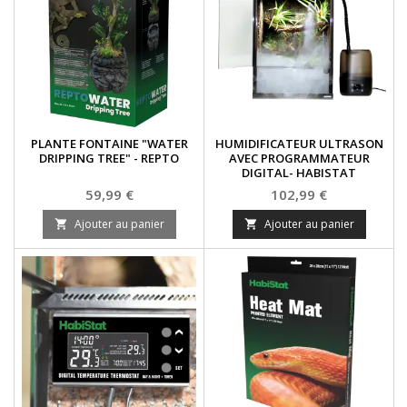
PLANTE FONTAINE "WATER
HUMIDIFICATEUR ULTRASON
DRIPPING TREE" - REPTO
AVEC PROGRAMMATEUR
DIGITAL- HABISTAT
Prix
Prix
59,99 €
102,99 €
Ajouter au panier
Ajouter au panier

