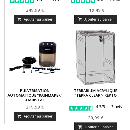
Prix
Prix
249,99 €
119,49 €
Ajouter au panier
Ajouter au panier


PULVERISATION
TERRARIUM ACRYLIQUE
AUTOMATIQUE "RAINMAKER"
"TERRA CLEAR"- REPTO
-HABISTAT
Prix
219,99 €
4.3
/
5
-
3
avis
Ajouter au panier

Prix
20,99 €
Ajouter au panier
