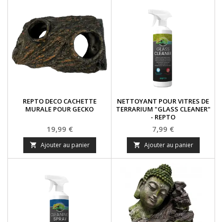
REPTO DECO CACHETTE
NETTOYANT POUR VITRES DE
MURALE POUR GECKO
TERRARIUM "GLASS CLEANER"
- REPTO
Prix
Prix
19,99 €
7,99 €
Ajouter au panier
Ajouter au panier

