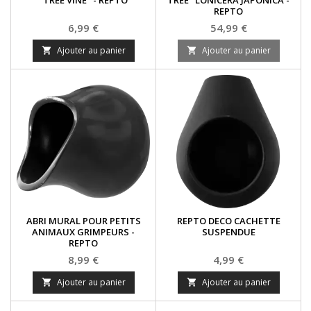
REPTO
Prix
Prix
6,99 €
54,99 €
Ajouter au panier
Ajouter au panier


ABRI MURAL POUR PETITS
REPTO DECO CACHETTE
ANIMAUX GRIMPEURS -
SUSPENDUE
REPTO
Prix
Prix
8,99 €
4,99 €
Ajouter au panier
Ajouter au panier

