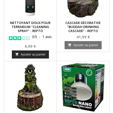
NETTOYANT DOUX POUR
CASCADE DÉCORATIVE
TERRARIUM "CLEANING
"BUDDAH DRINKING
SPRAY" - REPTO
CASCADE" - REPTO
Prix
3
/
5
-
1
avis
41,99 €
Ajouter au panier

Prix
6,99 €
Ajouter au panier
