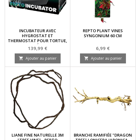
INCUBATEUR AVEC
REPTO PLANT VINES
HYGROSTAT ET
SYNGONIUM 60 CM
THERMOSTAT POUR TORTUE,
SERPENT ET LÉZARD- REPTO
Prix
Prix
139,99 €
6,99 €
Ajouter au panier
Ajouter au panier


LIANE FINE NATURELLE 3M
BRANCHE RAMIFIÉE "DRAGON
"TREE VINE" - REPTO
TREE" LONICERA JAPONICA -