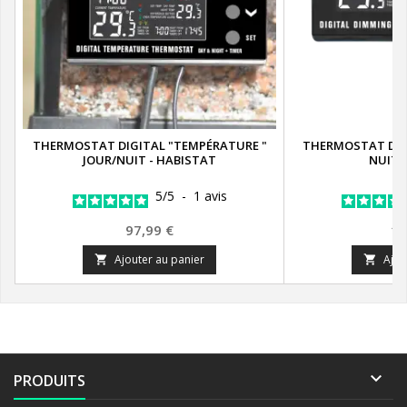
THERMOSTAT DIGITAL "TEMPÉRATURE "
THERMOSTAT DIG
JOUR/NUIT - HABISTAT
NUIT 
5
/
5
-
1
avis
Prix
Pr
97,99 €
11
Ajouter au panier
Ajou



PRODUITS