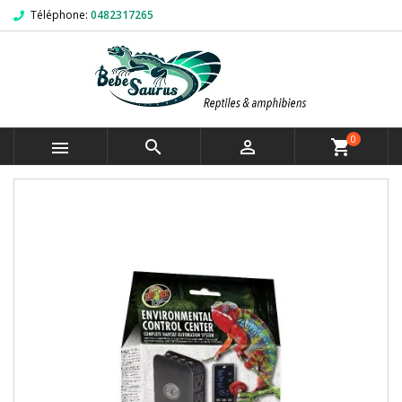
Téléphone:
0482317265
0



shopping_cart