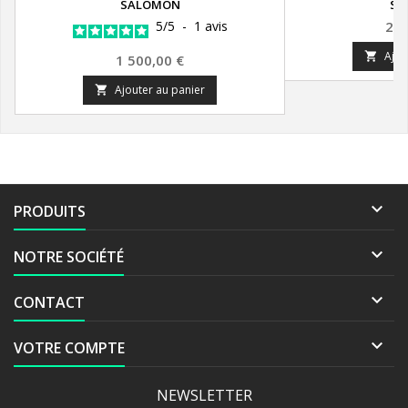
SALOMON
SA
Pri
5
/
5
-
1
avis
2 9
Ajou

Prix
1 500,00 €
Ajouter au panier


PRODUITS

NOTRE SOCIÉTÉ

CONTACT

VOTRE COMPTE
NEWSLETTER