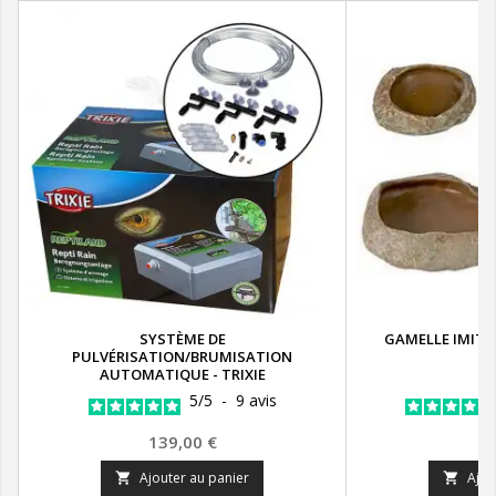
SYSTÈME DE
GAMELLE IMITA
PULVÉRISATION/BRUMISATION
AUTOMATIQUE - TRIXIE
5
/
5
-
9
avis
Prix
P
139,00 €
3
Ajouter au panier
Ajou

