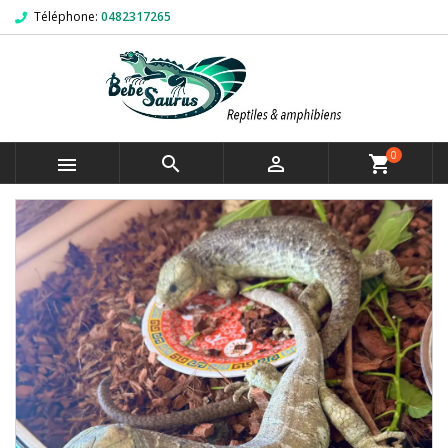
Téléphone:
0482317265
0



shopping_cart