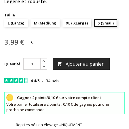
Légère et robuste.
Taille
L (Large)
M (Medium)
XL ( XLarge)
S (Small)
3,99 €
TTC
Ajouter au panier
Quantité

4.4
/
5
-
34
avis
Gagnez 2 points/0,10 € sur votre compte client
-
Votre panier totalisera 2 points : 0,10 € de gagnés pour une
prochaine commande.
Reptiles nés en élevage UNIQUEMENT