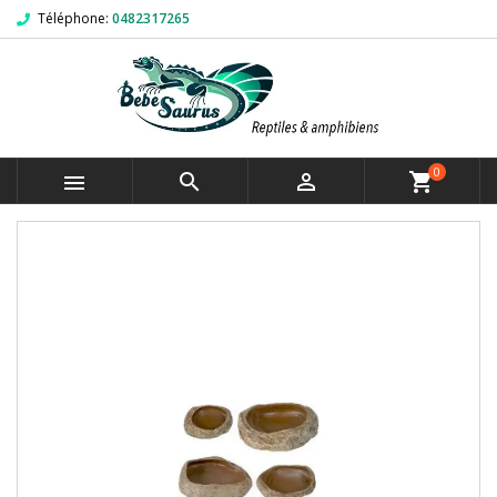
Téléphone:
0482317265
0



shopping_cart