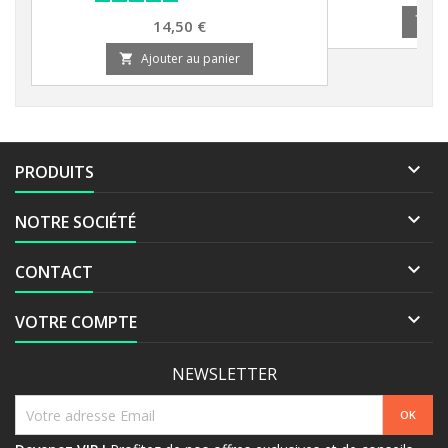
A

Prix
14,50 €
Ajouter au panier


PRODUITS

NOTRE SOCIÉTÉ

CONTACT

VOTRE COMPTE
NEWSLETTER