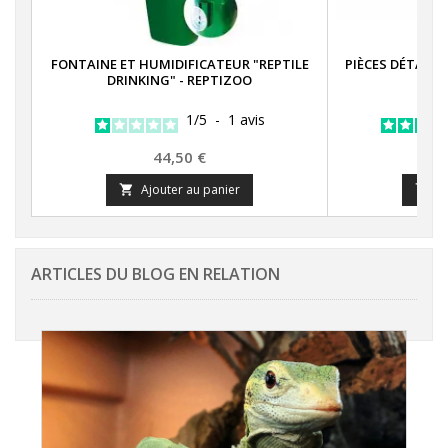
FONTAINE ET HUMIDIFICATEUR "REPTILE
PIÈCES DÉTACHÉ
DRINKING" - REPTIZOO
1
/
5
-
1
avis
Prix
44,50 €
Ajouter au panier
A


ARTICLES DU BLOG EN RELATION