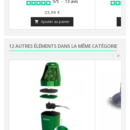
5
/
5
-
13
avis
Prix
23,99 €
Ajouter au panier
A


12 AUTRES ÉLÉMENTS DANS LA MÊME CATÉGORIE
<
>