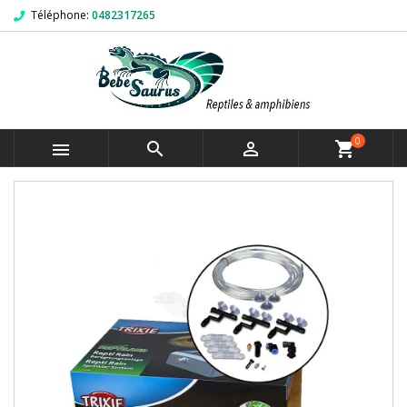
Téléphone:
0482317265
0



shopping_cart