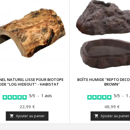
EL NATUREL LISSE POUR BIOTOPE
BOÎTE HUMIDE "REPTO DECO
IDE "LOG HIDEOUT" - HABISTAT
BROWN"
5
/
5
-
1
avis
5
/
5
-
1
Prix
Prix
22,99 €
48,99 €
Ajouter au panier
Ajouter au panier

