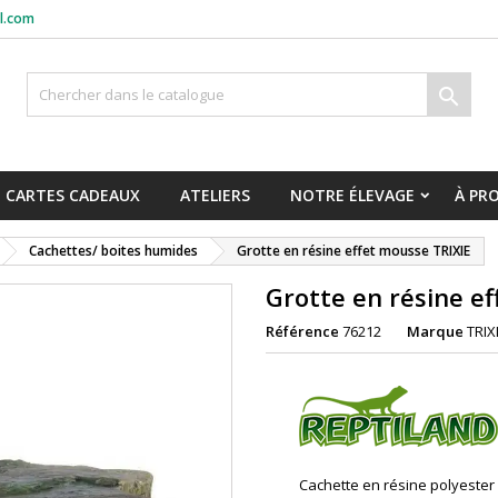
l.com

CARTES CADEAUX
ATELIERS
NOTRE ÉLEVAGE
À PR
Cachettes/ boites humides
Grotte en résine effet mousse TRIXIE
Grotte en résine e
Référence
76212
Marque
TRIX
Cachette en résine polyester 