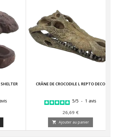
 SHELTER
CRÂNE DE CROCODILE L REPTO DECO
PLATEFO
avis
5
/
5
-
1
avis
Prix
26,69 €
Ajouter au panier
