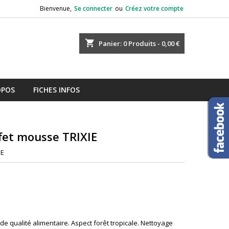
Bienvenue,
Se connecter
ou
Créez votre compte
shopping_cart
Panier:
0
Produits - 0,00 €
OPOS
FICHES INFOS
ffet mousse TRIXIE
IE
de qualité alimentaire. Aspect forêt tropicale. Nettoyage