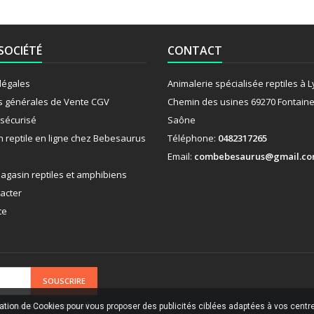
SOCIÉTÉ
CONTACT
légales
Animalerie spécialisée reptiles à 
s générales de Vente CGV
Chemin des usines 69270 Fontaine
sécurisé
Saône
n reptile en ligne chez Bebesaurus
Téléphone:
0482317265
Email:
combebesaurus@gmail.c
agasin reptiles et amphibiens
acter
te
clusives et de conseils
sation de Cookies pour vous proposer des publicités ciblées adaptées à vos centres