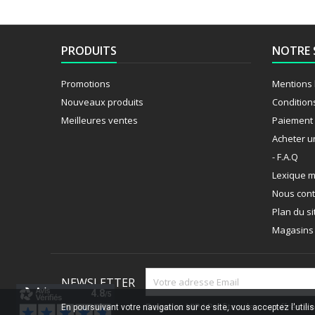
PRODUITS
NOTRE 
Promotions
Mentions 
Nouveaux produits
Condition
Meilleures ventes
Paiement 
Acheter u
- F.A.Q
Lexique m
Nous cont
Plan du si
Magasins
NEWSLETTER
Devenez VIP !
Profitez de nos offres ex
En poursuivant votre navigation sur ce site, vous acceptez l'utili