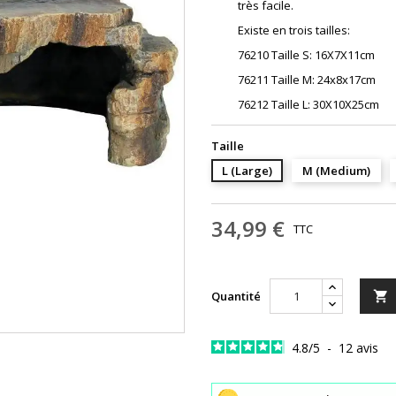
très facile.
Existe en trois tailles:
76210 Taille S: 16X7X11cm
76211 Taille M: 24x8x17cm
76212 Taille L: 30X10X25cm
Taille
L (Large)
M (Medium)
34,99 €
TTC
Quantité

4.8
/
5
-
12
avis