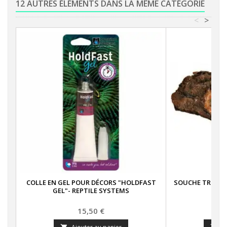
12 AUTRES ÉLÉMENTS DANS LA MÊME CATÉGORIE
<
>
COLLE EN GEL POUR DÉCORS "HOLDFAST
SOUCHE TRONC D
GEL"- REPTILE SYSTEMS
Prix
15,50 €