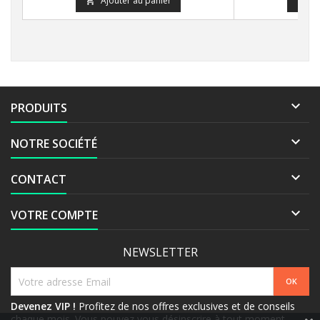
Ajouter au panier
A



PRODUITS

NOTRE SOCIÉTÉ

CONTACT

VOTRE COMPTE
NEWSLETTER
Devenez VIP !
Profitez de nos offres exclusives et de conseils
chaque mois. Vous pouvez vous désinscrire à tout moment.