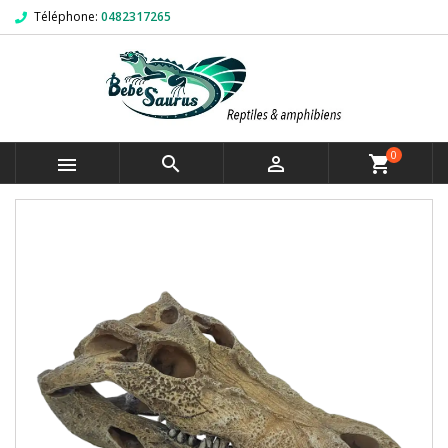
Téléphone:
0482317265
0



shopping_cart