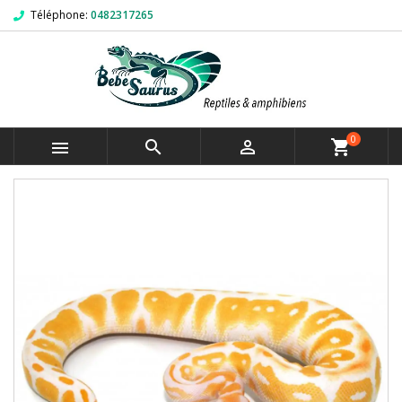
Téléphone:
0482317265
0



shopping_cart