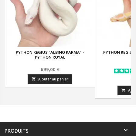
PYTHON REGIUS "ALBINO KARMA" -
PYTHON REGIUS 
PYTHON ROYAL
R
Prix
699,00 €
Ajouter au panier

Pr
24
Ajou


PRODUITS