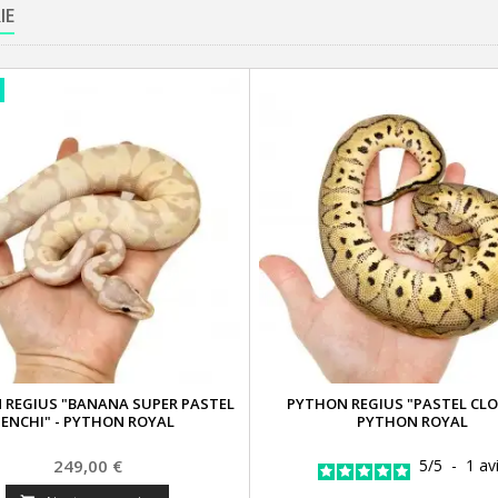
IE
 REGIUS "BANANA SUPER PASTEL
PYTHON REGIUS "PASTEL CLO
ENCHI" - PYTHON ROYAL
PYTHON ROYAL
Prix
249,00 €
5
/
5
-
1
av