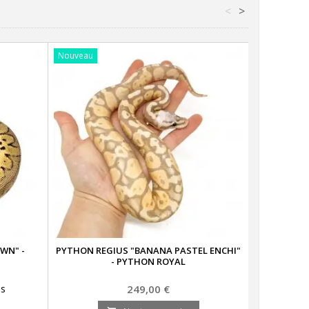
<
>
Nouveau
WN" -
PYTHON REGIUS "BANANA PASTEL ENCHI"
PYTHON R
- PYTHON ROYAL
Prix
is
249,00 €