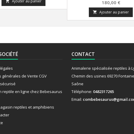
Ajouter au panier

Prix
180,00 €
Ajouter au panier

SOCIÉTÉ
CONTACT
légales
Animalerie spécialisée reptiles à 
s générales de Vente CGV
Chemin des usines 69270 Fontaine
sécurisé
Saône
n reptile en ligne chez Bebesaurus
Téléphone:
0482317265
Email:
combebesaurus@gmail.c
agasin reptiles et amphibiens
acter
te