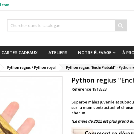
l.com

CARTES CADEAUX
ATELIERS
NOTRE ÉLEVAGE
À PR
Python regius / Python royal
Python regius "Enchi Piebald" - Python r
Python regius "Ench
Référence
1918323
Superbe mâles juvénile et subadul
sur la main contractuelle! choisi
chacun.
(Le mâle de 2022 est plus grand a