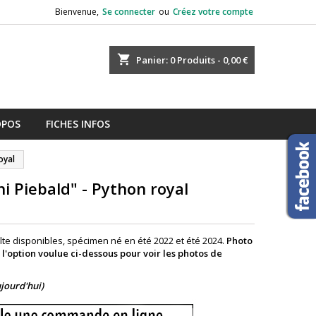
Bienvenue,
Se connecter
ou
Créez votre compte
shopping_cart
Panier:
0
Produits - 0,00 €
OPOS
FICHES INFOS
oyal
i Piebald" - Python royal
te disponibles, spécimen né en été 2022 et été 2024.
Photo
r l'option voulue ci-dessous pour voir les photos de
ujourd'hui)