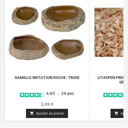
GAMELLE IMITATION ROCHE- TRIXIE
LITASPEN PREMIU
DÉP
4.4
/
5
-
34
avis
Prix
P
3,99 €
9
Ajouter au panier
Ajou

