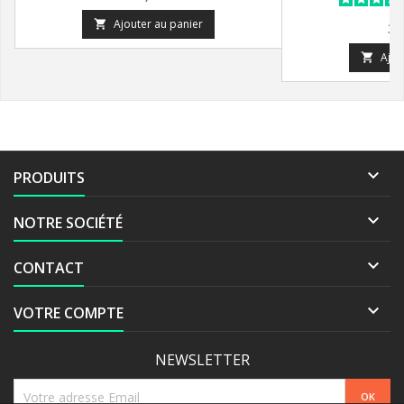
Ajouter au panier

Pr
39
Ajou


PRODUITS

NOTRE SOCIÉTÉ

CONTACT

VOTRE COMPTE
NEWSLETTER