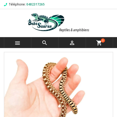
Téléphone:
0482317265
0



shopping_cart