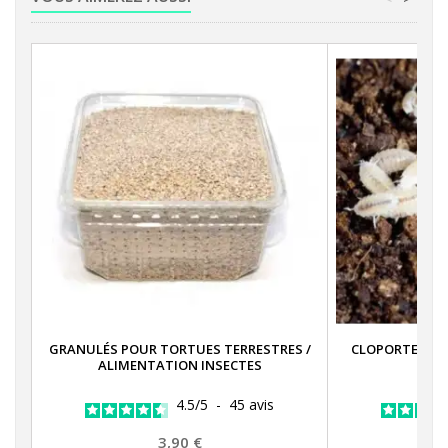
GRANULÉS POUR TORTUES TERRESTRES /
CLOPORTES TR
ALIMENTATION INSECTES
T
4.5
/
5
-
45
avis
Prix
3,90 €