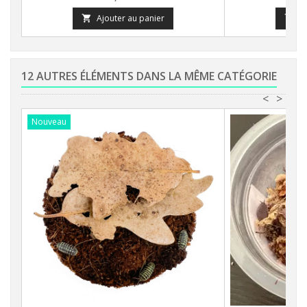
Ajouter au panier
A


12 AUTRES ÉLÉMENTS DANS LA MÊME CATÉGORIE
<
>
Nouveau