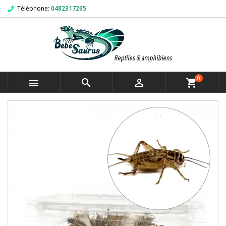
Téléphone:
0482317265
0



shopping_cart