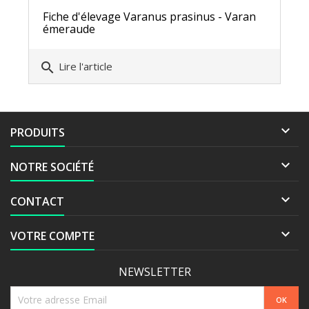
Fiche d'élevage Varanus prasinus - Varan
émeraude
search
Lire l'article

PRODUITS

NOTRE SOCIÉTÉ

CONTACT

VOTRE COMPTE
NEWSLETTER