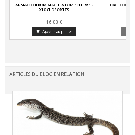
ARMADILLIDIUM MACULATUM "ZEBRA" -
PORCELLIONID
X10 CLOPORTES
C
Prix
16,00 €
Ajouter au panier
A


ARTICLES DU BLOG EN RELATION