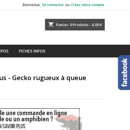
Bienvenue,
Se connecter
ou
Créez votre compte
shopping_cart
Panier:
0
Produits - 0,00 €
OPOS
FICHES INFOS
sus - Gecko rugueux à queue