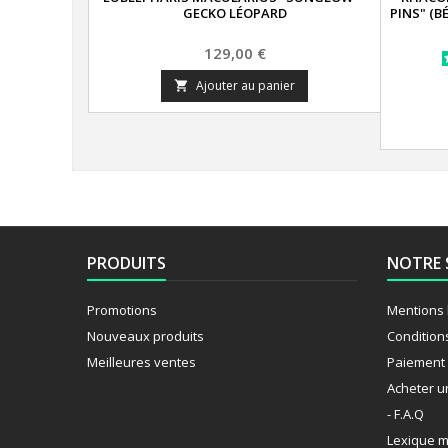
GECKO LÉOPARD
PINS" (B
Prix
129,00 €
Ajouter au panier

PRODUITS
NOTRE 
Promotions
Mentions 
Nouveaux produits
Condition
Meilleures ventes
Paiement 
Acheter u
- F.A.Q
Lexique m