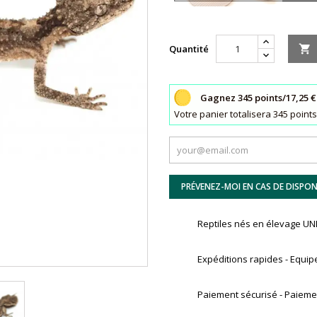
Quantité

Gagnez 345 points/17,25 €
Votre panier totalisera 345 poin
PRÉVENEZ-MOI EN CAS DE DISPONI
Reptiles nés en élevage 
Expéditions rapides - Equip
Paiement sécurisé - Paiemen