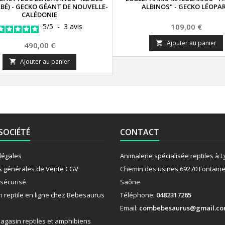
ÉBÉ) - GECKO GÉANT DE NOUVELLE-
ALBINOS" - GECKO LÉOPA
CALÉDONIE
Prix
5
/
5
-
3
avis
109,00 €
Ajouter au panier

Prix
490,00 €
Ajouter au panier

SOCIÉTÉ
CONTACT
légales
Animalerie spécialisée reptiles à 
s générales de Vente CGV
Chemin des usines 69270 Fontaine
sécurisé
Saône
n reptile en ligne chez Bebesaurus
Téléphone:
0482317265
Email:
combebesaurus@gmail.c
agasin reptiles et amphibiens