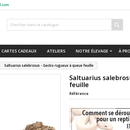
l.com

CARTES CADEAUX
ATELIERS
NOTRE ÉLEVAGE
À PR
Saltuarius salebrosus - Gecko rugueux à queue feuille
Saltuarius salebro
feuille
Référence