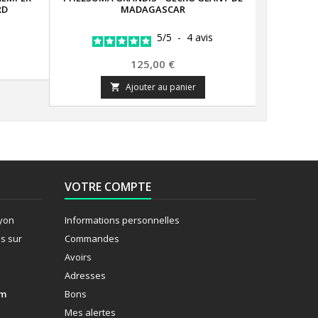
RD
MADAGASCAR
TANGE
5
/
5
-
4
avis
Prix
125,00 €
Ajouter au panier

VOTRE COMPTE
Lyon
Informations personnelles
s sur
Commandes
Avoirs
Adresses
om
Bons
Mes alertes