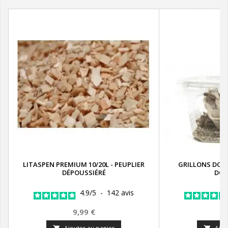
LITASPEN PREMIUM 10/20L - PEUPLIER
GRILLONS DOM
DÉPOUSSIÉRÉ
DOM
4.9
/
5
-
142
avis
Prix
P
9,99 €
2