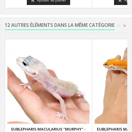
Ajouter au panier
Ajou


12 AUTRES ÉLÉMENTS DANS LA MÊME CATÉGORIE
<
>
EUBLEPHARIS MACULARIUS "MURPHY" -
EUBLEPHARIS MAC