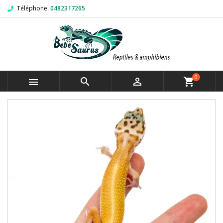
Téléphone:
0482317265
0



shopping_cart