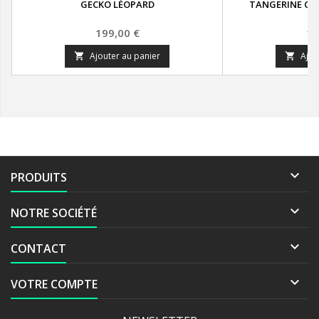
GECKO LÉOPARD
TANGERINE CAR
L
Prix
Pr
199,00 €
14
Ajouter au panier
Ajou



PRODUITS

NOTRE SOCIÉTÉ

CONTACT

VOTRE COMPTE