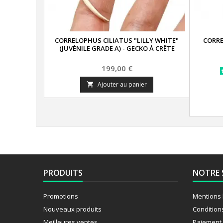
CORRELOPHUS CILIATUS "LILLY WHITE"
CORRE
(JUVÉNILE GRADE A) - GECKO À CRÊTE
Prix
199,00 €
Ajouter au panier

PRODUITS
NOTRE 
Promotions
Mentions 
Nouveaux produits
Condition
Meilleures ventes
Paiement 