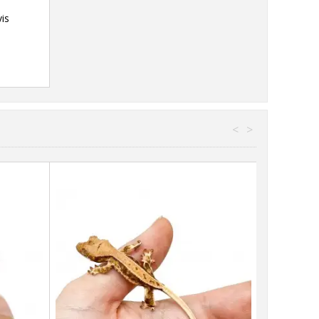
vis
<
>