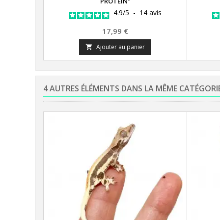
PROTEIN"
4.9
/
5
-
14
avis
Prix
17,99 €
Ajouter au panier

4 AUTRES ÉLÉMENTS DANS LA MÊME CATÉGORI