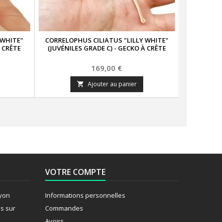
 WHITE"
CORRELOPHUS CILIATUS "LILLY WHITE"
À CRÊTE
(JUVÉNILES GRADE C) - GECKO À CRÊTE
Prix
169,00 €
Ajouter au panier

VOTRE COMPTE
Lyon
Informations personnelles
s sur
Commandes
Avoirs