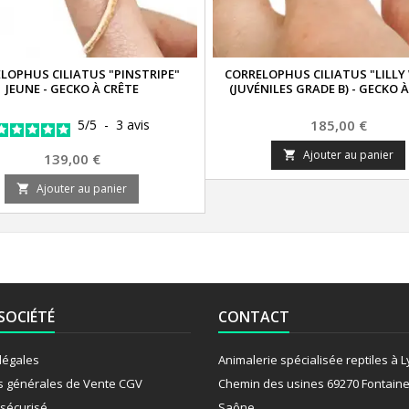
LOPHUS CILIATUS "PINSTRIPE"
CORRELOPHUS CILIATUS "LILLY
JEUNE - GECKO À CRÊTE
(JUVÉNILES GRADE B) - GECKO 
Prix
5
/
5
-
3
avis
185,00 €
Ajouter au panier

Prix
139,00 €
Ajouter au panier

SOCIÉTÉ
CONTACT
légales
Animalerie spécialisée reptiles à 
s générales de Vente CGV
Chemin des usines 69270 Fontaine
sécurisé
Saône