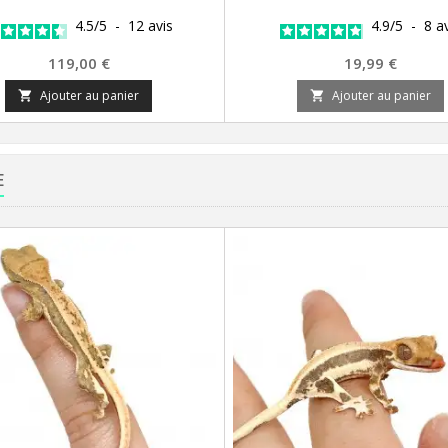
4.5
/
5
-
12
avis
4.9
/
5
-
8
a
Prix
Prix
119,00 €
19,99 €
Ajouter au panier
Ajouter au panier


E