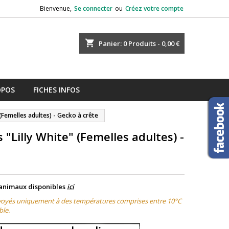
Bienvenue,
Se connecter
ou
Créez votre compte
shopping_cart
Panier:
0
Produits - 0,00 €
OPOS
FICHES INFOS
 (Femelles adultes) - Gecko à crête
 "Lilly White" (Femelles adultes) -
animaux disponibles
ici
nvoyés uniquement à des températures comprises entre 10°C
ble.