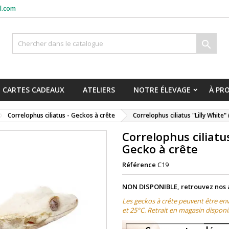
l.com

CARTES CADEAUX
ATELIERS
NOTRE ÉLEVAGE
À PR
Correlophus ciliatus - Geckos à crête
Correlophus ciliatus "Lilly White"
Correlophus ciliatus
Gecko à crête
Référence
C19
NON DISPONIBLE, retrouvez nos 
Les geckos à crête peuvent être e
et 25°C. Retrait en magasin
disponi