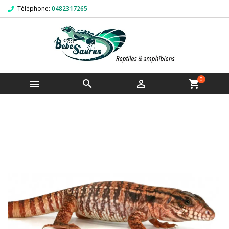
Téléphone:
0482317265
0



shopping_cart