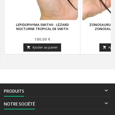
LEPIDOPHYMA SMITHII - LÉZARD
ZONOSAURUS L
NOCTURNE TROPICAL DE SMITH
ZONOSAURE
Prix
Pr
180,00 €
19
Ajouter au panier
Ajou



PRODUITS

NOTRE SOCIÉTÉ