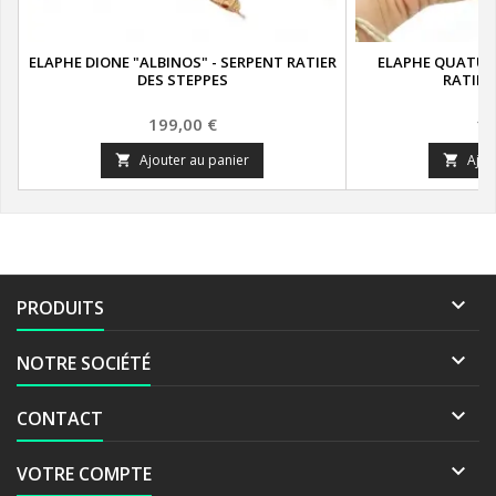
ELAPHE DIONE "ALBINOS" - SERPENT RATIER
ELAPHE QUATUO
DES STEPPES
RATIER
Prix
Pr
199,00 €
19
Ajouter au panier
Ajou



PRODUITS

NOTRE SOCIÉTÉ

CONTACT

VOTRE COMPTE