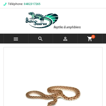
Téléphone:
0482317265
0



shopping_cart