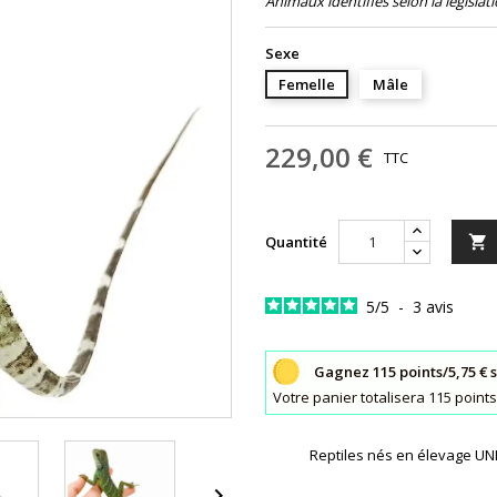
Animaux identifiés selon la législat
Sexe
Femelle
Mâle
229,00 €
TTC
Quantité

5
/
5
-
3
avis
Gagnez 115 points/5,75 € 
Votre panier totalisera 115 poin
Reptiles nés en élevage 
