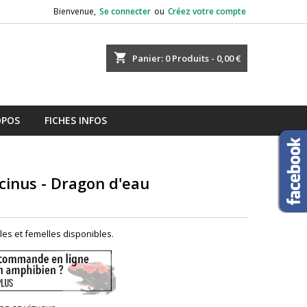
Bienvenue,
Se connecter
ou
Créez votre compte
shopping_cart
Panier:
0
Produits - 0,00 €
OPOS
FICHES INFOS
cinus - Dragon d'eau
es et femelles disponibles.