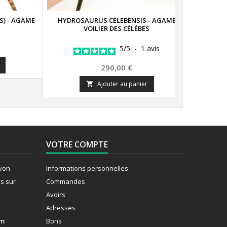
S) - AGAME
HYDROSAURUS CELEBENSIS - AGAME
INT
VOILIER DES CÉLÉBES
LESUEU
5
/
5
-
1
avis
Prix
290,00 €
Ajouter au panier

VOTRE COMPTE
Lyon
Informations personnelles
s sur
Commandes
Avoirs
Adresses
om
Bons