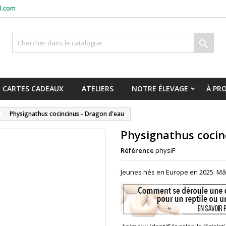
l.com

CARTES CADEAUX
ATELIERS
NOTRE ÉLEVAGE
À PR
Physignathus cocincinus - Dragon d'eau
Physignathus cocin
Référence
physiF
Jeunes nés en Europe en 2025. Mâl