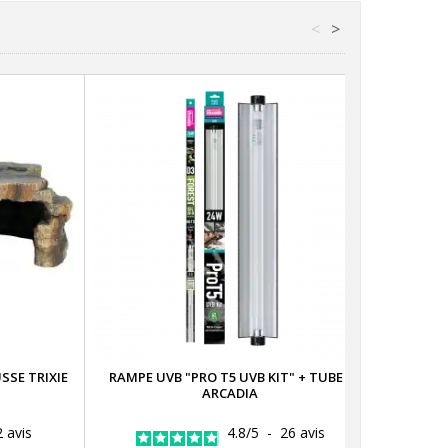
<
>
SSE TRIXIE
RAMPE UVB "PRO T5 UVB KIT" + TUBE -
RAMPE T
ARCADIA
UVB K
2
avis
4.8
/
5
-
26
avis