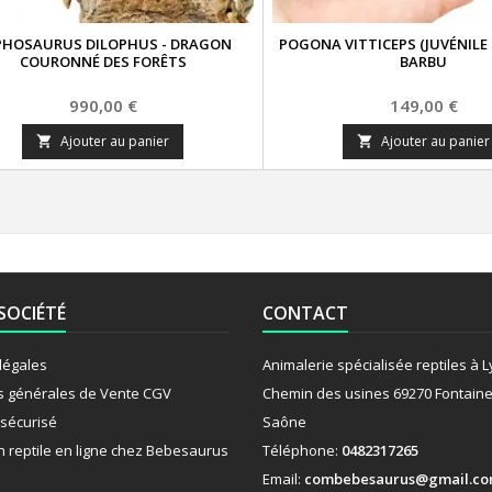
PHOSAURUS DILOPHUS - DRAGON
POGONA VITTICEPS (JUVÉNILE 
COURONNÉ DES FORÊTS
BARBU
Prix
Prix
990,00 €
149,00 €
Ajouter au panier
Ajouter au panier


SOCIÉTÉ
CONTACT
légales
Animalerie spécialisée reptiles à 
s générales de Vente CGV
Chemin des usines 69270 Fontaine
sécurisé
Saône
n reptile en ligne chez Bebesaurus
Téléphone:
0482317265
Email:
combebesaurus@gmail.c