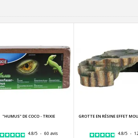
"HUMUS" DE COCO - TRIXIE
GROTTE EN RÉSINE EFFET MOU
4.8
/
5
-
60
avis
4.8
/
5
-
1