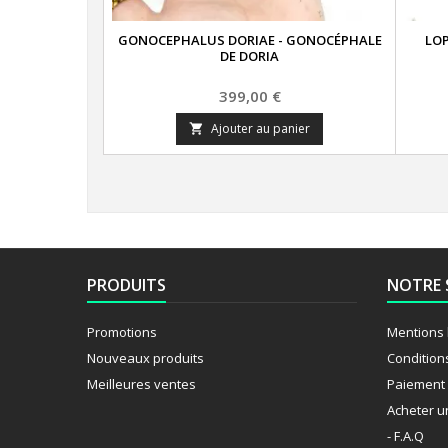
GONOCEPHALUS DORIAE - GONOCÉPHALE
LO
DE DORIA
Prix
399,00 €
Ajouter au panier

PRODUITS
NOTRE 
Promotions
Mentions 
Nouveaux produits
Condition
Meilleures ventes
Paiement 
Acheter u
- F.A.Q