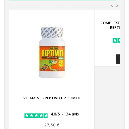
<
>
COMPLEXE VIT
REPTILES 
A

VITAMINES REPTIVITE ZOOMED
4.8
/
5
-
34
avis
Prix
27,50 €