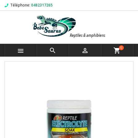
Téléphone:
0482317265
0



shopping_cart