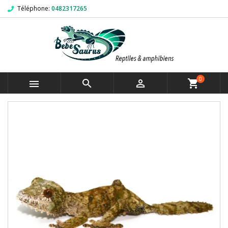
Téléphone:
0482317265
0



shopping_cart