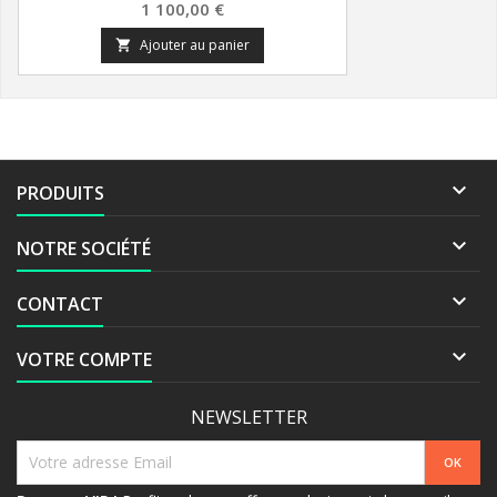
Prix
1 100,00 €
Ajouter au panier


PRODUITS

NOTRE SOCIÉTÉ

CONTACT

VOTRE COMPTE
NEWSLETTER