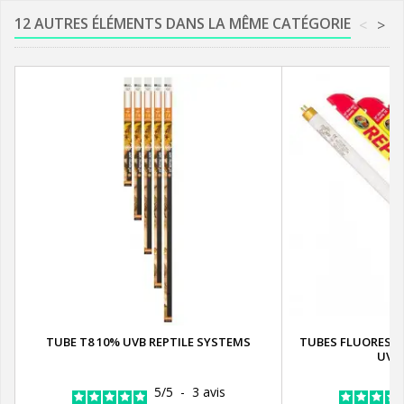
12 AUTRES ÉLÉMENTS DANS LA MÊME CATÉGORIE
<
>
TUBE T8 10% UVB REPTILE SYSTEMS
TUBES FLUORESCE
UVB
5
/
5
-
3
avis