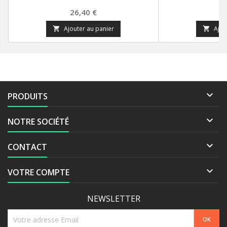
Prix
Pr
26,40 €
3
Ajouter au panier
Ajou



PRODUITS

NOTRE SOCIÉTÉ

CONTACT

VOTRE COMPTE
NEWSLETTER