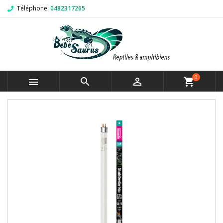
Téléphone:
0482317265
0



shopping_cart