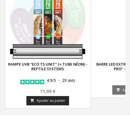
RAMPE UVB "ECO T5 UNIT" (+ TUBE NÉON) -
BARRE LED EXTRA-
REPTILE SYSTEMS
PRO" - L
Pr
4.9
/
5
-
29
avis
6
Ajou

Prix
71,99 €
Ajouter au panier
