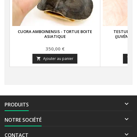
CUORA AMBOINENSIS - TORTUE BOITE
TESTUDO H
ASIATIQUE
(JUVÉNILES
D
Prix
350,00 €
Ajouter au panier
A



PRODUITS

NOTRE SOCIÉTÉ

CONTACT