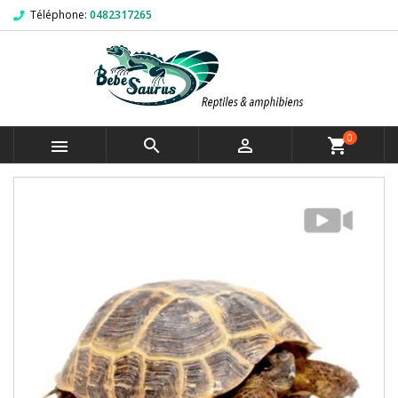
Téléphone:
0482317265
0



shopping_cart