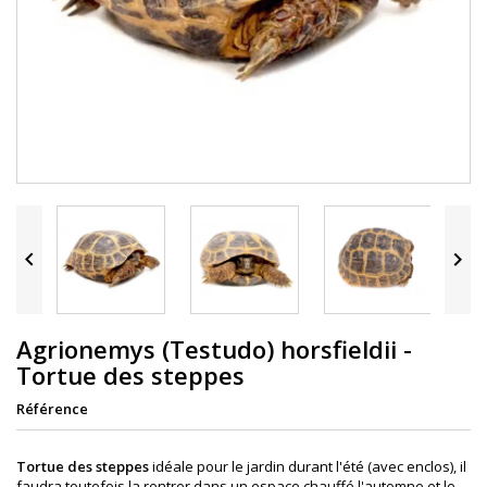


Agrionemys (Testudo) horsfieldii -
Tortue des steppes
Référence
Tortue des steppes
idéale pour le jardin durant l'été (avec enclos), il
faudra toutefois la rentrer dans un espace chauffé l'automne et le