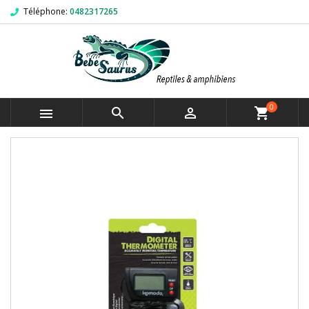
Téléphone:
0482317265
0



shopping_cart