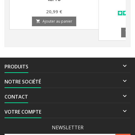
Prix
20,99 €
Ajouter au panier

A


PRODUITS

NOTRE SOCIÉTÉ

CONTACT

VOTRE COMPTE
NEWSLETTER