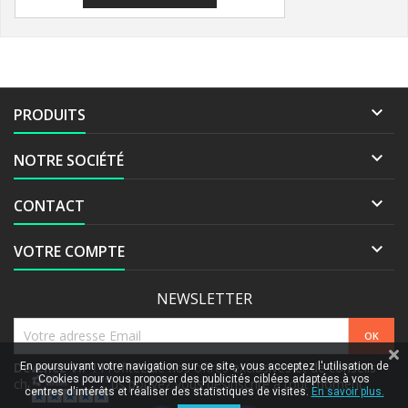

PRODUITS

NOTRE SOCIÉTÉ

CONTACT

VOTRE COMPTE
NEWSLETTER
Devenez VIP !
Profitez de nos offres exclusives et de conseils
En poursuivant votre navigation sur ce site, vous acceptez l'utilisation de
Cookies pour vous proposer des publicités ciblées adaptées à vos
chaque mois. Vous pouvez vous désinscrire à tout moment.
centres d'intérêts et réaliser des statistiques de visites.
En savoir plus.