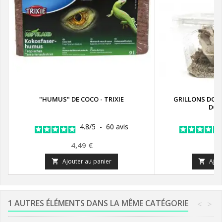
"HUMUS" DE COCO - TRIXIE
GRILLONS DOM
DOM
4.8
/
5
-
60
avis
Prix
P
4,49 €
2
Ajouter au panier
Ajou


1 AUTRES ÉLÉMENTS DANS LA MÊME CATÉGORIE
<
>