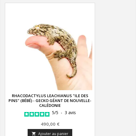
RHACODACTYLUS LEACHIANUS "ILE DES
PINS" (BÉBÉ) - GECKO GÉANT DE NOUVELLE-
CALÉDONIE
5
/
5
-
3
avis
Prix
490,00 €
Ajouter au panier
