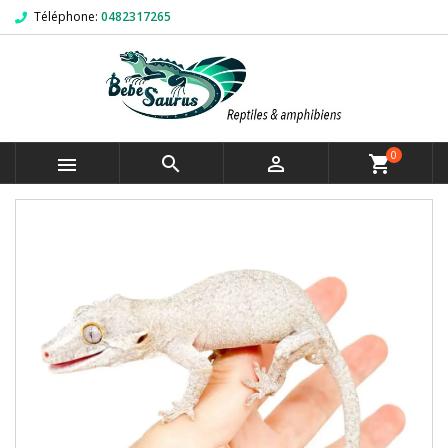
Téléphone:
0482317265
0



shopping_cart