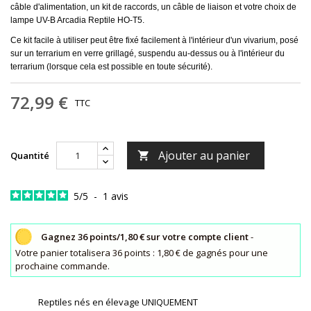
câble d'alimentation, un kit de raccords, un câble de liaison et votre choix de
lampe UV-B Arcadia Reptile HO-T5.
Ce kit facile à utiliser peut être fixé facilement à l'intérieur d'un vivarium, posé
sur un terrarium en verre grillagé, suspendu au-dessus ou à l'intérieur du
terrarium (lorsque cela est possible en toute sécurité).
72,99 €
TTC
Ajouter au panier
Quantité

5
/
5
-
1
avis
Gagnez 36 points/1,80 € sur votre compte client
-
Votre panier totalisera 36 points : 1,80 € de gagnés pour une
prochaine commande.
Reptiles nés en élevage UNIQUEMENT