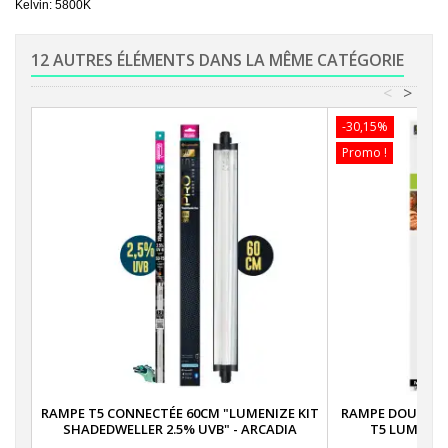
Kelvin: 5800K
12 AUTRES ÉLÉMENTS DANS LA MÊME CATÉGORIE
<
>
-30,15%
Promo !
RAMPE T5 CONNECTÉE 60CM "LUMENIZE KIT
RAMPE DOUBLE T
SHADEDWELLER 2.5% UVB" - ARCADIA
T5 LUMINAI