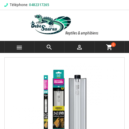
Téléphone:
0482317265
0



shopping_cart