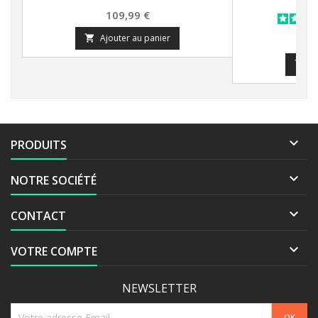
Prix
109,99 €
Ajouter au panier

Prix
139
A


PRODUITS

NOTRE SOCIÉTÉ

CONTACT

VOTRE COMPTE
NEWSLETTER