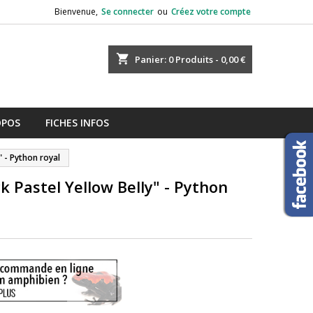
Bienvenue,
Se connecter
ou
Créez votre compte
shopping_cart
Panier:
0
Produits - 0,00 €
OPOS
FICHES INFOS
" - Python royal
k Pastel Yellow Belly" - Python