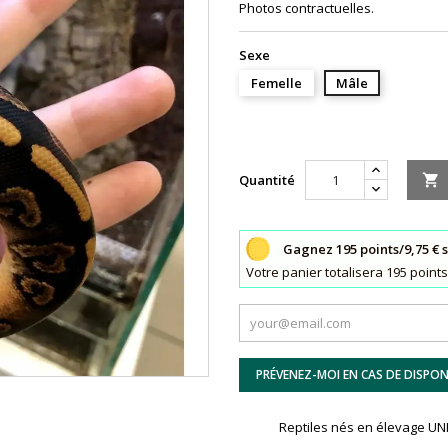
Photos contractuelles.
Sexe
Femelle
Mâle
Quantité

Gagnez 195 points/9,75 € 
Votre panier totalisera 195 poin
PRÉVENEZ-MOI EN CAS DE DISPONI
Reptiles nés en élevage 