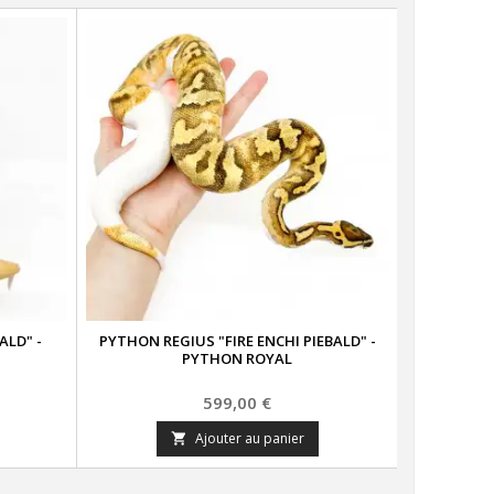
ALD" -
PYTHON REGIUS "FIRE ENCHI PIEBALD" -
PYTHON R
PYTHON ROYAL
Prix
599,00 €
Ajouter au panier
