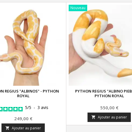
Nouveau
N REGIUS "ALBINOS" - PYTHON
PYTHON REGIUS "ALBINO PIEB
ROYAL
PYTHON ROYAL
Prix
5
/
5
-
3
avis
550,00 €
Ajouter au panier

Prix
249,00 €
Ajouter au panier
