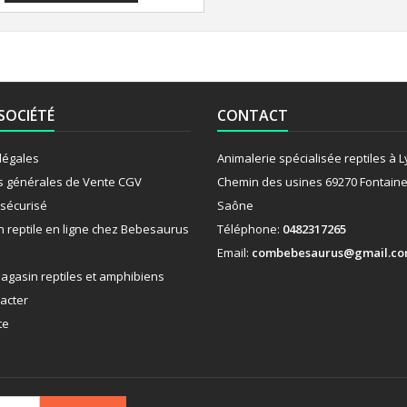
SOCIÉTÉ
CONTACT
légales
Animalerie spécialisée reptiles à 
s générales de Vente CGV
Chemin des usines 69270 Fontaine
sécurisé
Saône
n reptile en ligne chez Bebesaurus
Téléphone:
0482317265
Email:
combebesaurus@gmail.c
agasin reptiles et amphibiens
acter
te