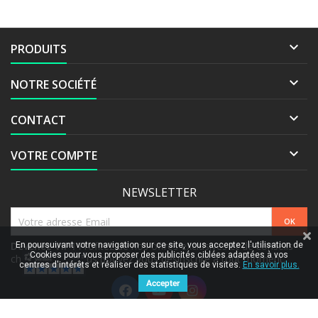

PRODUITS

NOTRE SOCIÉTÉ

CONTACT

VOTRE COMPTE
NEWSLETTER
Devenez VIP !
Profitez de nos offres exclusives et de conseils
En poursuivant votre navigation sur ce site, vous acceptez l'utilisation de
Cookies pour vous proposer des publicités ciblées adaptées à vos
chaque mois. Vous pouvez vous désinscrire à tout moment.
centres d'intérêts et réaliser des statistiques de visites.
En savoir plus.
Accepter