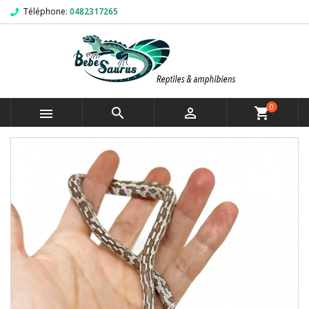
Téléphone:
0482317265
0



shopping_cart