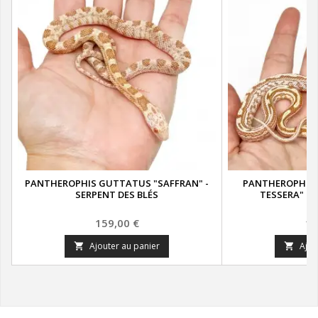
PANTHEROPHIS GUTTATUS "SAFFRAN" -
PANTHEROPHIS
SERPENT DES BLÉS
TESSERA" - 
Prix
Pr
159,00 €
11
Ajouter au panier
Ajou

