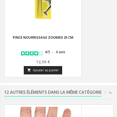
PINCE NOURRISSAGE ZOOMED 25 CM
4
/
5
-
4
avis
Prix
12,50 €
Ajouter au panier

12 AUTRES ÉLÉMENTS DANS LA MÊME CATÉGORIE
<
>