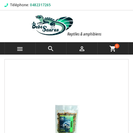
Téléphone:
0482317265
0



shopping_cart