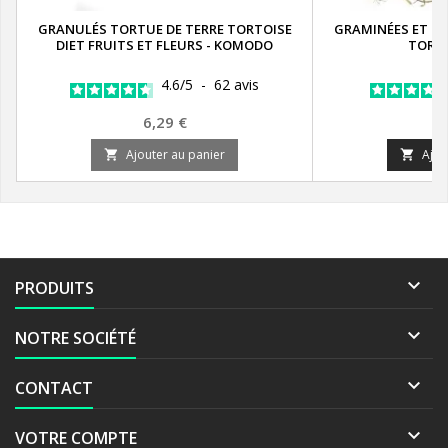
GRANULÉS TORTUE DE TERRE TORTOISE
GRAMINÉES ET HE
DIET FRUITS ET FLEURS - KOMODO
TORTU
4.6
/
5
-
62
avis
Prix
P
6,29 €
5
Ajouter au panier
Ajou



PRODUITS

NOTRE SOCIÉTÉ

CONTACT

VOTRE COMPTE