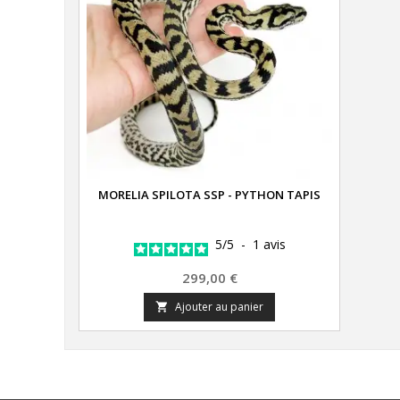
MORELIA SPILOTA SSP - PYTHON TAPIS
5
/
5
-
1
avis
Prix
299,00 €
Ajouter au panier
