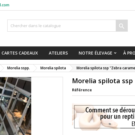
l.com

CARTES CADEAUX
ATELIERS
NOTRE ÉLEVAGE
À PR
Morelia sspp.
Morelia spilota
Morelia spilota ssp "Zebra caramel
Morelia spilota ssp
Référence