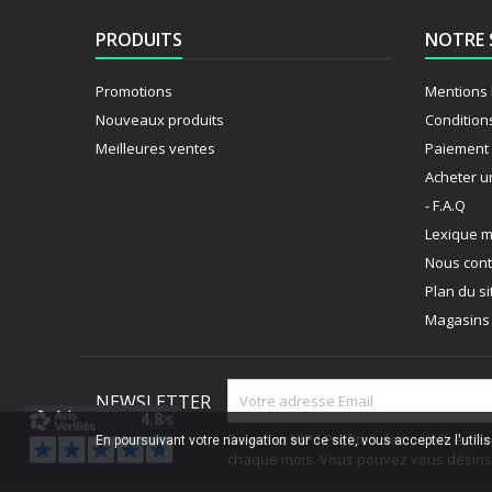
PRODUITS
NOTRE 
Promotions
Mentions 
Nouveaux produits
Condition
Meilleures ventes
Paiement 
Acheter u
- F.A.Q
Lexique m
Nous cont
Plan du si
Magasins
NEWSLETTER
Devenez VIP !
Profitez de nos offres ex
En poursuivant votre navigation sur ce site, vous acceptez l'utili
chaque mois. Vous pouvez vous désinsc