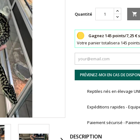
Quantité

Gagnez 145 points/7,25 € 
Votre panier totalisera 145 poin
PRÉVENEZ-MOI EN CAS DE DISPONI
Reptiles nés en élevage 
Expéditions rapides - Equip
Paiement sécurisé - Paiemen
DESCRIPTION
