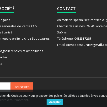
SOCIÉTÉ
CONTACT
légales
Animalerie spécialisée reptiles à 
s générales de Vente CGV
Chemin des usines 69270 Fontaine
sécurisé
Saône
n reptile en ligne chez Bebesaurus
Téléphone:
0482317265
Email:
combebesaurus@gmail.c
agasin reptiles et amphibiens
acter
te
clusives et de conseils
sation de Cookies pour vous proposer des publicités ciblées adaptées à vos centres
rire à tout moment.
Accepter