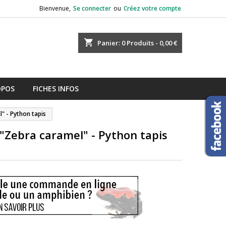
Bienvenue,
Se connecter
ou
Créez votre compte
shopping_cart
Panier:
0
Produits - 0,00 €
OPOS
FICHES INFOS
" - Python tapis
 "Zebra caramel" - Python tapis