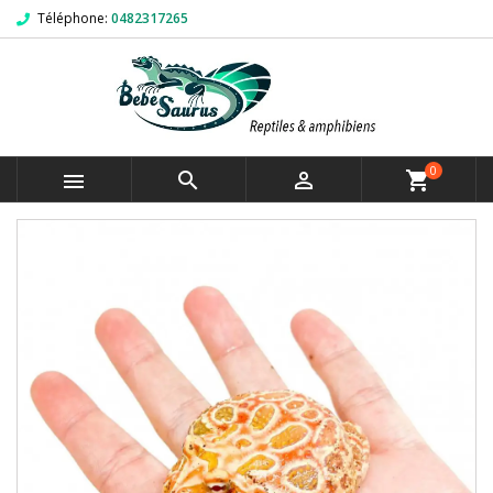
Téléphone:
0482317265
0



shopping_cart