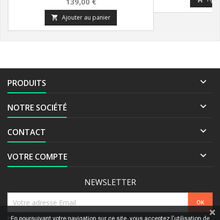
Prix
139,00 €
Ajouter au panier


PRODUITS

NOTRE SOCIÉTÉ

CONTACT

VOTRE COMPTE
NEWSLETTER
Devenez VIP !
Profitez de nos offres exclusives et de conseils
En poursuivant votre navigation sur ce site, vous acceptez l'utilisation de