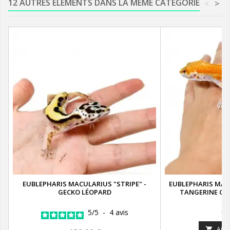
12 AUTRES ÉLÉMENTS DANS LA MÊME CATÉGORIE
<
>
EUBLEPHARIS MACULARIUS "STRIPE" -
EUBLEPHARIS MAC
GECKO LÉOPARD
TANGERINE CAR
L
Pr
5
/
5
-
4
avis
14
Ajou
