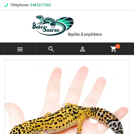
Téléphone:
0482317265
0



shopping_cart