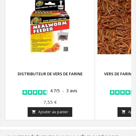
DISTRIBUTEUR DE VERS DE FARINE
VERS DE FARINE
4.7
/
5
-
3
avis
Prix
P
7,55 €
2
Ajouter au panier
Ajou

