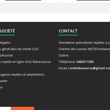
SOCIÉTÉ
CONTACT
légales
Animalerie spécialisée reptiles à 
s générales de Vente CGV
Chemin des usines 69270 Fontaine
sécurisé
Saône
n reptile en ligne chez Bebesaurus
Téléphone:
0482317265
Email:
combebesaurus@gmail.c
agasin reptiles et amphibiens
acter
te