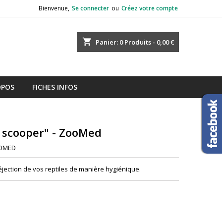
Bienvenue,
Se connecter
ou
Créez votre compte
shopping_cart
Panier:
0
Produits - 0,00 €
OPOS
FICHES INFOS
l scooper" - ZooMed
OMED
jection de vos reptiles de manière hygiénique.