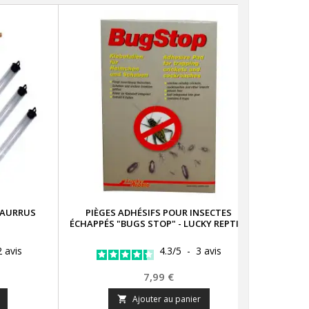
DÉS
DÉSODO
TAURRUS
PIÈGES ADHÉSIFS POUR INSECTES
ÉCHAPPÉS "BUGS STOP" - LUCKY REPTILE
2
avis
4.3
/
5
-
3
avis
Prix
7,99 €
Ajouter au panier
