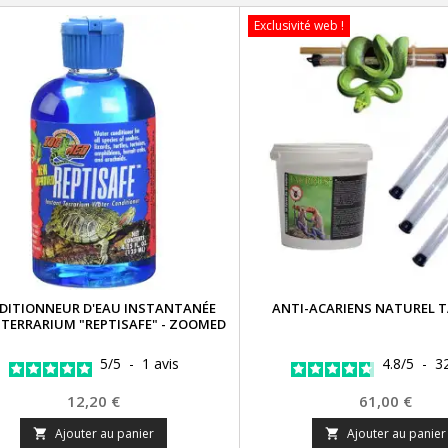
Exclusivité web !
DITIONNEUR D'EAU INSTANTANÉE
ANTI-ACARIENS NATUREL 
TERRARIUM "REPTISAFE" - ZOOMED
5
/
5
-
1
avis
4.8
/
5
-
3
Prix
Prix
12,20 €
61,00 €
Ajouter au panier
Ajouter au panier

