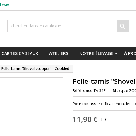
l.com

CARTES CADEAUX
ATELIERS
NOTRE ÉLEVAGE
À PR
Pelle-tamis "Shovel scooper" - ZooMed
Pelle-tamis "Shove
Référence
TA-31E
Marque
ZO
Pour ramasser efficacement les dé
11,90 €
TTC