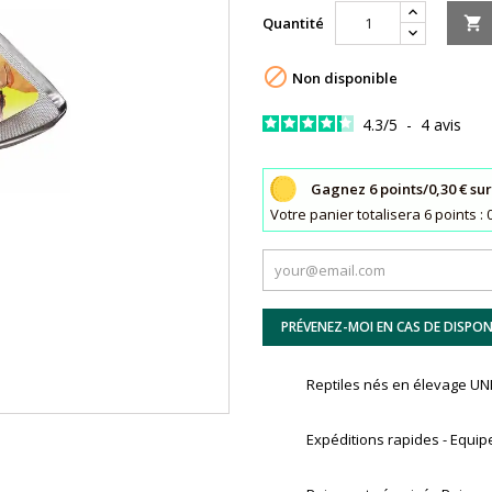
Quantité


Non disponible
4.3
/
5
-
4
avis
Gagnez 6 points/0,30 € su
Votre panier totalisera 6 points
PRÉVENEZ-MOI EN CAS DE DISPONI
Reptiles nés en élevage 
Expéditions rapides - Equip