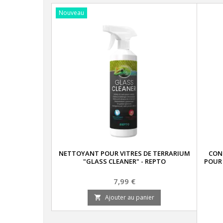
Nouveau
NETTOYANT POUR VITRES DE TERRARIUM
CON
"GLASS CLEANER" - REPTO
POUR 
Prix
7,99 €
Ajouter au panier
