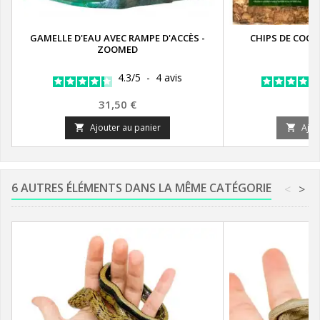
GAMELLE D'EAU AVEC RAMPE D'ACCÈS -
CHIPS DE COCO 
ZOOMED
4.3
/
5
-
4
avis
Prix
Pr
31,50 €
1
Ajouter au panier
Ajou


6 AUTRES ÉLÉMENTS DANS LA MÊME CATÉGORIE
<
>