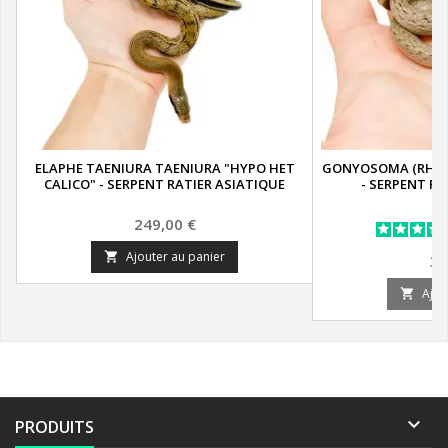
ELAPHE TAENIURA TAENIURA "HYPO HET
GONYOSOMA (RHYN
CALICO" - SERPENT RATIER ASIATIQUE
- SERPENT R
Prix
249,00 €
Ajouter au panier

Pr
39
Ajou


PRODUITS