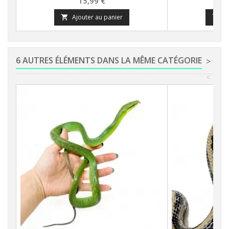
15,99 €
Ajouter au panier
A


6 AUTRES ÉLÉMENTS DANS LA MÊME CATÉGORIE
>
<