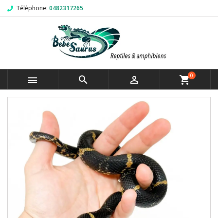
Téléphone:
0482317265
0



shopping_cart