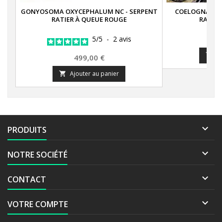
GONYOSOMA OXYCEPHALUM NC - SERPENT
COELOGNATHUS
RATIER À QUEUE ROUGE
RATIER
5
/
5
-
2
avis
A

Prix
499,00 €
Ajouter au panier


PRODUITS

NOTRE SOCIÉTÉ

CONTACT

VOTRE COMPTE