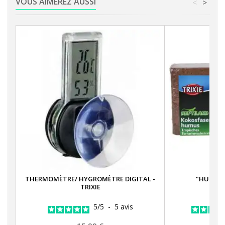
VOUS AIMEREZ AUSSI
<
>
THERMOMÈTRE/ HYGROMÈTRE DIGITAL -
"HUMUS" 
TRIXIE
5
/
5
-
5
avis
Prix