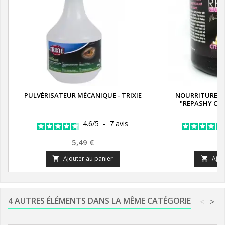
PULVÉRISATEUR MÉCANIQUE - TRIXIE
NOURRITURE P
"REPASHY CR
4.6
/
5
-
7
avis
Prix
Pr
5,49 €
2
Ajouter au panier
Ajou


4 AUTRES ÉLÉMENTS DANS LA MÊME CATÉGORIE
<
>