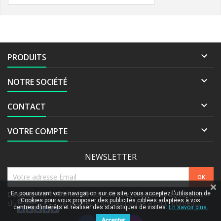

PRODUITS

NOTRE SOCIÉTÉ

CONTACT

VOTRE COMPTE
NEWSLETTER
Devenez VIP !
Profitez de nos offres exclusives et de conseils
En poursuivant votre navigation sur ce site, vous acceptez l'utilisation de
Cookies pour vous proposer des publicités ciblées adaptées à vos
chaque mois. Vous pouvez vous désinscrire à tout moment.
centres d'intérêts et réaliser des statistiques de visites.
En savoir plus.
Accepter