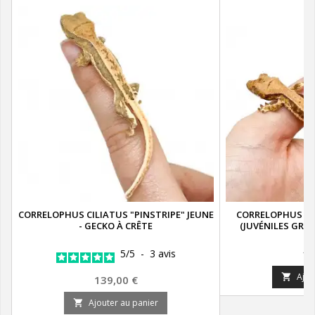
CORRELOPHUS CILIATUS "PINSTRIPE" JEUNE
CORRELOPHUS CIL
- GECKO À CRÊTE
(JUVÉNILES GRAD
Pr
5
/
5
-
3
avis
16
Ajou

Prix
139,00 €
Ajouter au panier
