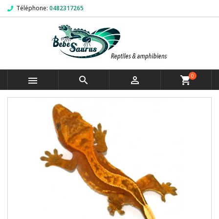
Téléphone:
0482317265
0



shopping_cart