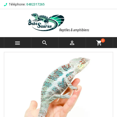
Téléphone:
0482317265
0



shopping_cart