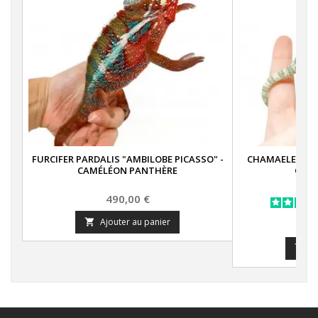
FURCIFER PARDALIS "AMBILOBE PICASSO" -
CHAMAELEO CA
CAMÉLÉON PANTHÈRE
CASQ
Prix
490,00 €
Ajouter au panier

A
