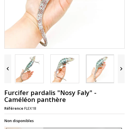


Furcifer pardalis "Nosy Faly" -
Caméléon panthère
Référence
FLEX18
Non disponibles