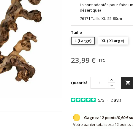
Ils sont adaptés pour faire u
désertique).
76171 Taille XL: 55-80cm
Taille
L (Large)
XL ( XLarge)
23,99 €
TTC
Quantité

5
/
5
-
2
avis
Gagnez 12 points/0,60 € s
Votre panier totalisera 12 point