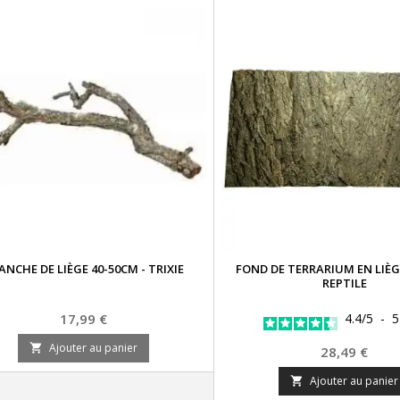
ANCHE DE LIÈGE 40-50CM - TRIXIE
FOND DE TERRARIUM EN LIÈG
REPTILE
Prix
17,99 €
4.4
/
5
-
Ajouter au panier

Prix
28,49 €
Ajouter au panier
