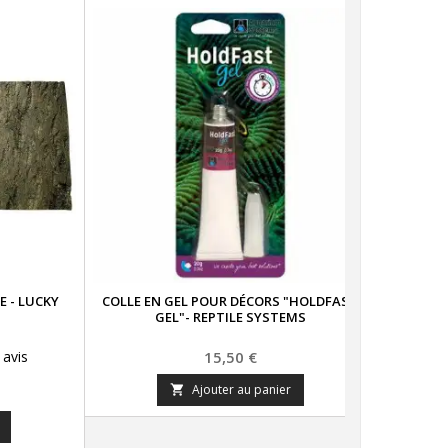
Nouveau
E - LUCKY
COLLE EN GEL POUR DÉCORS "HOLDFAST
BRANC
GEL"- REPTILE SYSTEMS
LO
Prix
5
avis
15,50 €
Ajouter au panier
