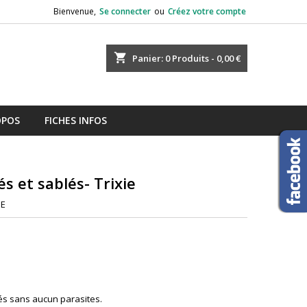
Bienvenue,
Se connecter
ou
Créez votre compte
shopping_cart
Panier:
0
Produits - 0,00 €
OPOS
FICHES INFOS
s et sablés- Trixie
IE
lés sans aucun parasites.