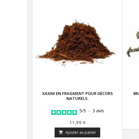
XAXIM EN FRAGMENT POUR DÉCORS
BR
NATURELS.
5
/
5
-
3
avis
Prix
11,99 €
Ajouter au panier
