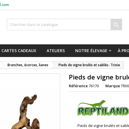
l.com

CARTES CADEAUX
ATELIERS
NOTRE ÉLEVAGE
À PR
Branches, écorces, lianes
Pieds de vigne brulés et sablés- Trixie
Pieds de vigne brulé
Référence
76170
Marque
TRIX
Pieds de vigne brulés et sab