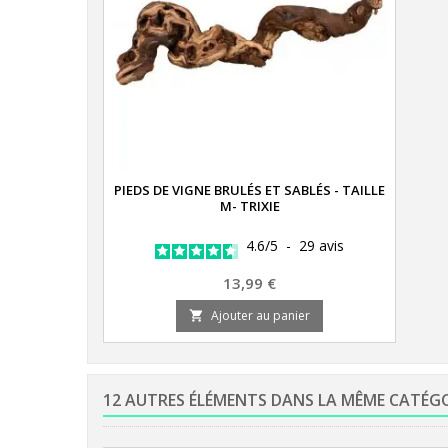
PIEDS DE VIGNE BRULÉS ET SABLÉS - TAILLE
M- TRIXIE
4.6
/
5
-
29
avis
Prix
13,99 €
Ajouter au panier

12 AUTRES ÉLÉMENTS DANS LA MÊME CATÉG