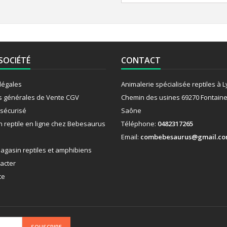
SOCIÉTÉ
CONTACT
légales
Animalerie spécialisée reptiles à 
s générales de Vente CGV
Chemin des usines 69270 Fontaine
sécurisé
Saône
n reptile en ligne chez Bebesaurus
Téléphone:
0482317265
Email:
combebesaurus@gmail.c
agasin reptiles et amphibiens
acter
te