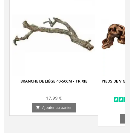
BRANCHE DE LIÈGE 40-50CM - TRIXIE
PIEDS DE VIGNE 
Prix
17,99 €
Ajouter au panier

A
