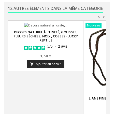
12 AUTRES ÉLÉMENTS DANS LA MÊME CATÉGORIE
<
>
Nouveau
DECORS NATUREL À L'UNITÉ, GOUSSES,
FLEURS SÉCHÉES, NOIX , COSSES- LUCKY
REPTILE
5
/
5
-
2
avis
Prix
1,50 €
Ajouter au panier

LIANE FINE NAT