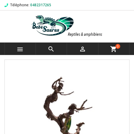
Téléphone:
0482317265
0



shopping_cart