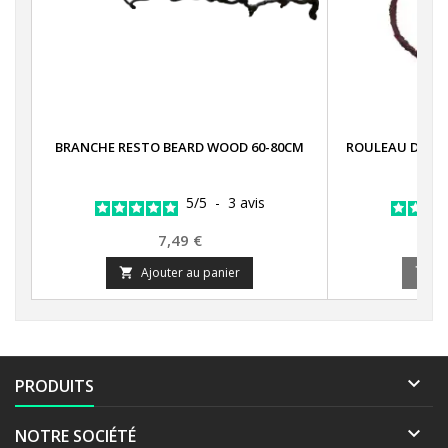
BRANCHE RESTO BEARD WOOD 60-80CM
ROULEAU DE LIA
5
/
5
-
3
avis
Prix
7,49 €
Ajouter au panier
A



PRODUITS

NOTRE SOCIÉTÉ