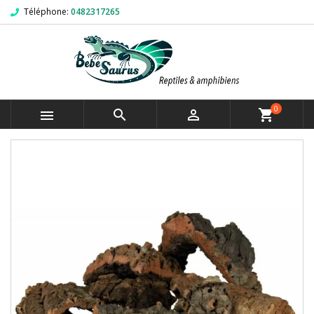
Téléphone:
0482317265
0



shopping_cart