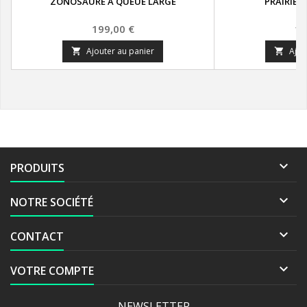
ZONOSAURE À QUEUE LARGE
PRAIRIES
Prix
Pr
199,00 €
12
Ajouter au panier
Ajou



PRODUITS

NOTRE SOCIÉTÉ

CONTACT

VOTRE COMPTE
NEWSLETTER