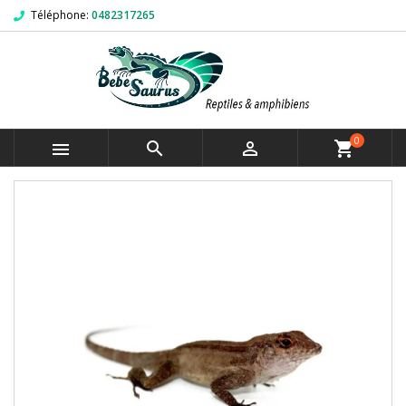
Téléphone:
0482317265
0



shopping_cart