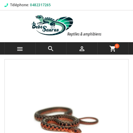
Téléphone:
0482317265
0



shopping_cart