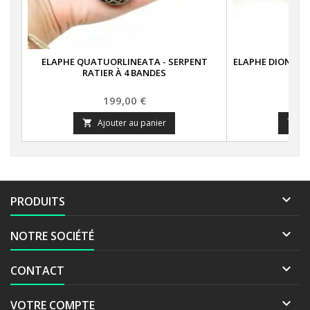
ELAPHE QUATUORLINEATA - SERPENT
ELAPHE DIONE "A
RATIER À 4 BANDES
D
Prix
199,00 €
Ajouter au panier
A



PRODUITS

NOTRE SOCIÉTÉ

CONTACT

VOTRE COMPTE