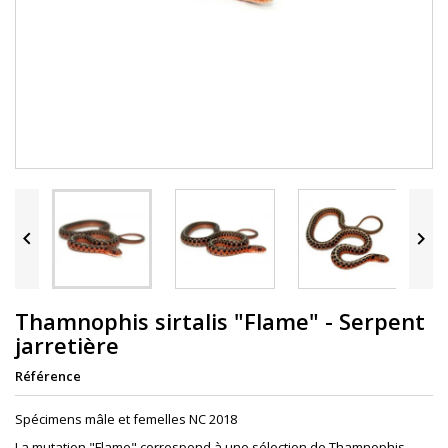


Thamnophis sirtalis "Flame" - Serpent
jarretière
Référence
Spécimens mâle et femelles NC 2018
La mutation "Flame" correspond à une sélection de Thamnophis