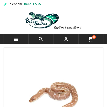
Téléphone:
0482317265
0



shopping_cart