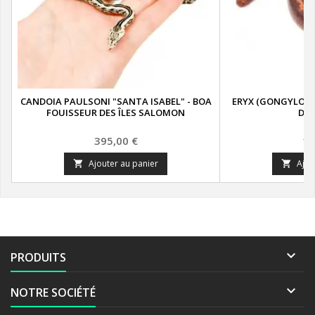
CANDOIA PAULSONI "SANTA ISABEL" - BOA
ERYX (GONGYLOPH
FOUISSEUR DES ÎLES SALOMON
DES
Prix
Pr
395,00 €
14
Ajouter au panier
Ajou



PRODUITS

NOTRE SOCIÉTÉ