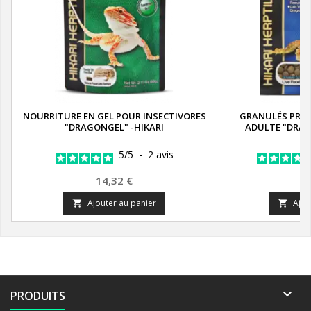
NOURRITURE EN GEL POUR INSECTIVORES
GRANULÉS PRE
"DRAGONGEL" -HIKARI
ADULTE "DRAG
5
/
5
-
2
avis
Prix
Pr
14,32 €
2
Ajouter au panier
Ajou



PRODUITS