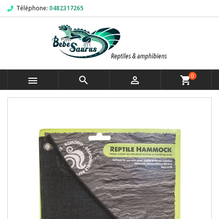
Téléphone:
0482317265
0



shopping_cart