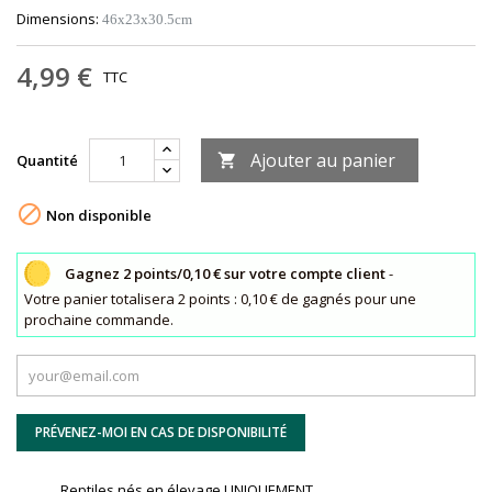
Dimensions:
46x23x30.5cm
4,99 €
TTC
Ajouter au panier
Quantité


Non disponible
Gagnez 2 points/0,10 € sur votre compte client
-
Votre panier totalisera 2 points : 0,10 € de gagnés pour une
prochaine commande.
PRÉVENEZ-MOI EN CAS DE DISPONIBILITÉ
Reptiles nés en élevage UNIQUEMENT